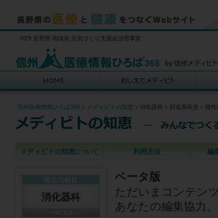
H29 長野県 地域発 元気づくり支援金活用事業
信州医療情報ひろば365
>
メディビトの知恵
>
消化器科
>
胆道系疾患
>
慢性
メディビトの知恵
利用方法
編
について
ベータ版
現在の科目
ただいまコンテン
消化器科
あなたの編集協力、