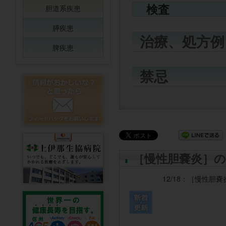
検査
胆道系疾患
膵疾患
治療、処方例
脾疾患
禁忌
［慢性胆嚢炎］の
12/18：
［慢性胆嚢