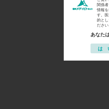
関係者
情報を
す。医
的とし
ださい
あなた
は 