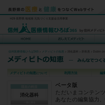
H29 長野県 地域発 元気づくり支援金活用事業
信州医療情報ひろば365
>
メディビトの知恵
>
消化器科
>
肝疾患
>
Dubin-
メディビトの知恵
利用方法
編
について
ベータ版
現在の科目
ただいまコンテン
消化器科
あなたの編集協力、