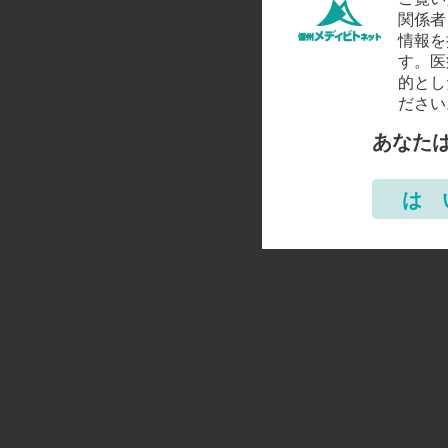
関係者
情報を
す。医
的とし
ださい
あなた
は 