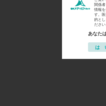
関係者
情報を
す。医
的とし
ださい
あなた
は 