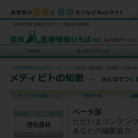
H29 長野県 地域発 元気づくり支援金活用事業
信州医療情報ひろば365
>
メディビトの知恵
>
消化器科
>
肝疾患
>
Crigler
メディビトの知恵
利用方法
編
について
ベータ版
現在の科目
ただいまコンテン
消化器科
あなたの編集協力、