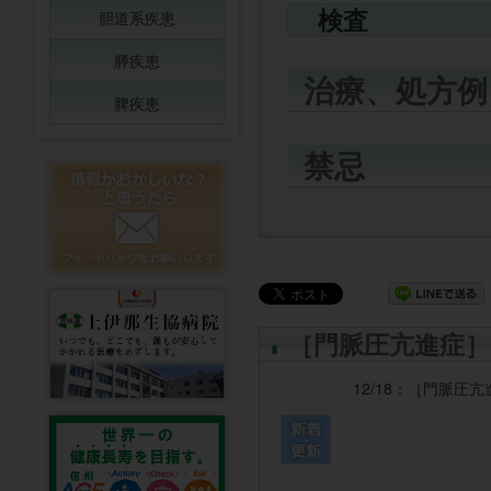
検査
胆道系疾患
膵疾患
治療、処方例
脾疾患
禁忌
［門脈圧亢進症］
12/18：
［門脈圧亢