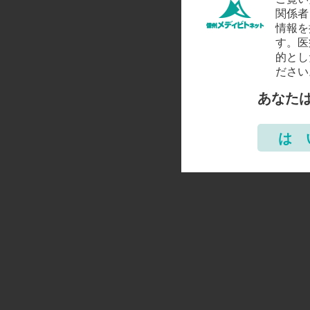
関係者
情報を
す。医
的とし
ださい
あなた
は 