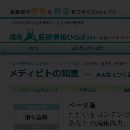
H29 長野県 地域発 元気づくり支援金活用事業
信州医療情報ひろば365
>
メディビトの知恵
>
消化器科
>
肝疾患
>
門脈圧亢
メディビトの知恵
利用方法
編
について
ベータ版
現在の科目
ただいまコンテン
消化器科
あなたの編集協力、