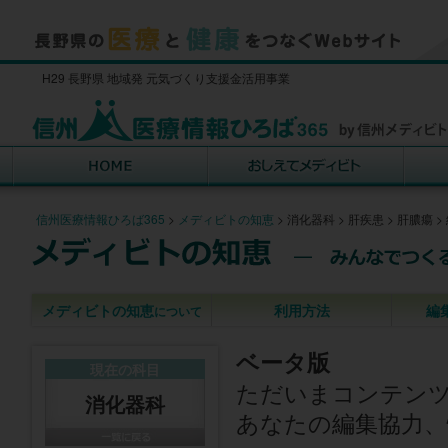
H29 長野県 地域発 元気づくり支援金活用事業
信州医療情報ひろば365
>
メディビトの知恵
>
消化器科
>
肝疾患
>
肝膿瘍
>
メディビトの知恵
利用方法
編
について
ベータ版
現在の科目
ただいまコンテン
消化器科
あなたの編集協力、