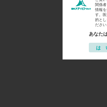
関係者
情報を
す。医
的とし
ださい
あなた
は 