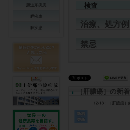
検査
胆道系疾患
膵疾患
治療、処方例
脾疾患
禁忌
［肝膿瘍］の新着
12/18：
［肝膿瘍］