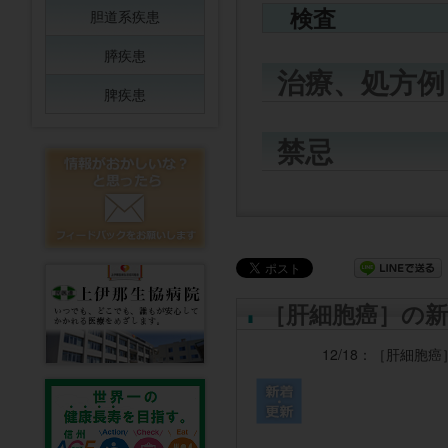
検査
胆道系疾患
膵疾患
治療、処方例
脾疾患
禁忌
［肝細胞癌］の新
12/18：
［肝細胞癌