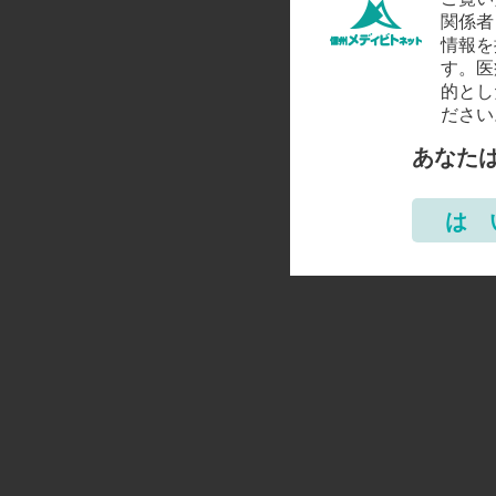
関係者
情報を
す。医
的とし
ださい
あなた
は 