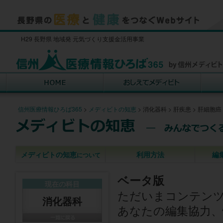
H29 長野県 地域発 元気づくり支援金活用事業
信州医療情報ひろば365
>
メディビトの知恵
>
消化器科
>
肝疾患
>
肝細胞癌
メディビトの知恵
利用方法
編
について
ベータ版
現在の科目
ただいまコンテン
消化器科
あなたの編集協力、