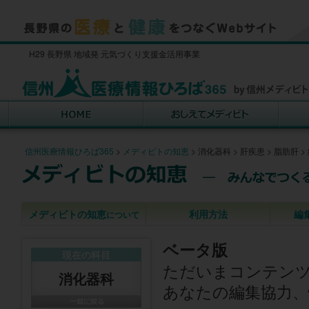
H29 長野県 地域発 元気づくり支援金活用事業
信州医療情報ひろば365
>
メディビトの知恵
>
消化器科
>
肝疾患
>
脂肪肝
>
メディビトの知恵
利用方法
編
について
ベータ版
現在の科目
ただいまコンテン
消化器科
あなたの編集協力、