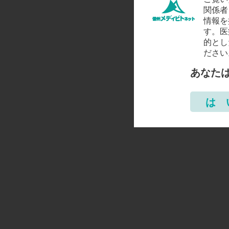
関係者
情報を
す。医
的とし
ださい
あなた
は 