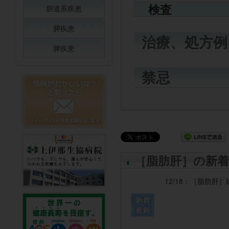
検査
胆道系疾患
膵疾患
治療、処方例
脾疾患
禁忌
［脂肪肝］の新着
12/18：
［脂肪肝］