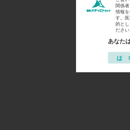
関係者
情報を
す。医
的とし
ださい
あなた
は 