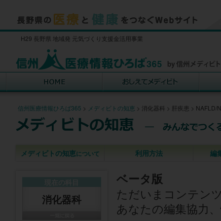
H29 長野県 地域発 元気づくり支援金活用事業
信州医療情報ひろば365
>
メディビトの知恵
>
消化器科
>
肝疾患
>
NAFLD/
メディビトの知恵
利用方法
編
について
ベータ版
現在の科目
ただいまコンテン
消化器科
あなたの編集協力、