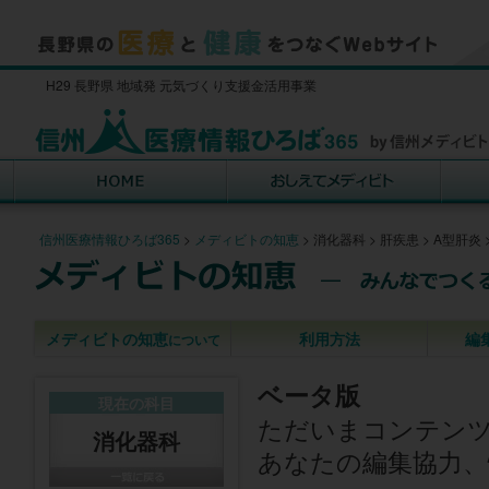
H29 長野県 地域発 元気づくり支援金活用事業
信州医療情報ひろば365
>
メディビトの知恵
>
消化器科
>
肝疾患
>
A型肝炎
メディビトの知恵
利用方法
編
について
ベータ版
現在の科目
ただいまコンテン
消化器科
あなたの編集協力、