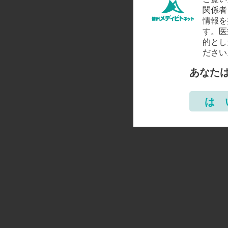
関係者
情報を
す。医
的とし
ださい
あなた
は 