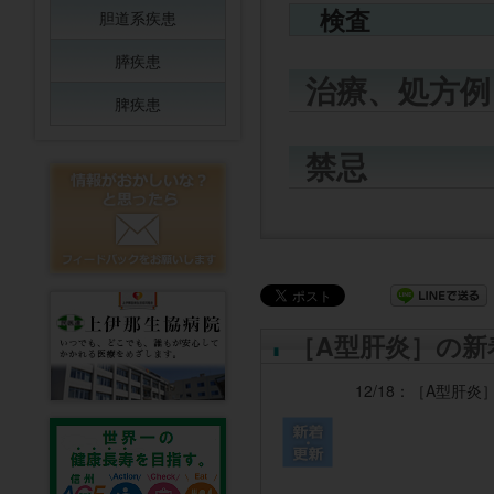
検査
胆道系疾患
膵疾患
治療、処方例
脾疾患
禁忌
［A型肝炎］の新
12/18：
［A型肝炎