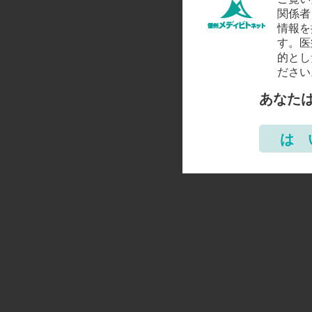
関係者
情報を
す。医
的とし
ださい
あなた
は 