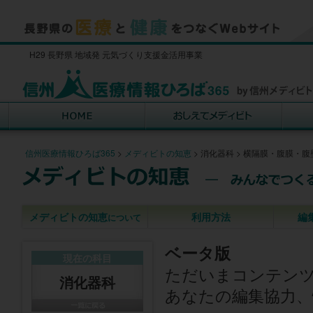
H29 長野県 地域発 元気づくり支援金活用事業
信州医療情報ひろば365
>
メディビトの知恵
>
消化器科
>
横隔膜・腹膜・腹
メディビトの知恵
利用方法
編
について
ベータ版
現在の科目
ただいまコンテン
消化器科
あなたの編集協力、