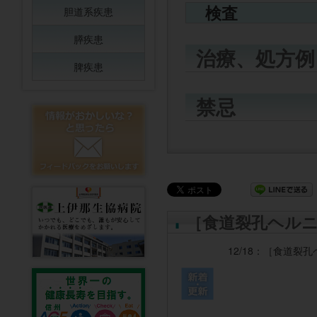
検査
胆道系疾患
膵疾患
治療、処方例
脾疾患
禁忌
［食道裂孔ヘル
12/18：
［食道裂孔