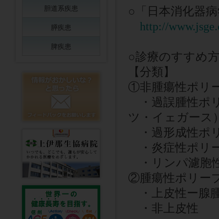
胆道系疾患
○
「日本消化器病
http://www.jsge.
膵疾患
脾疾患
○
診療のすすめ
【分類】
①非腫瘍性ポリ
・過誤腫性ポリ
ツ・イェガース
・過形成性ポ
・炎症性ポリ
・リンパ濾胞
②腫瘍性ポリー
・上皮性ー腺腫
・非上皮性