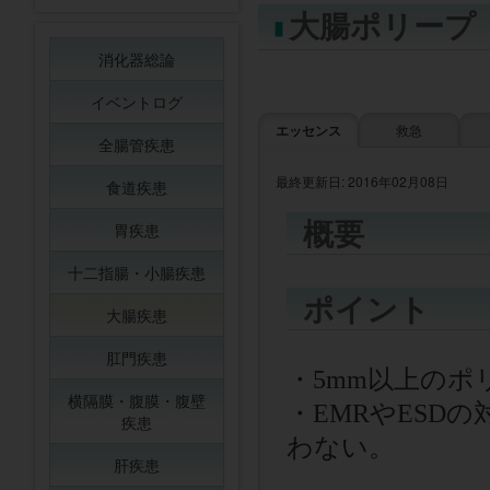
大腸ポリープ
消化器総論
イベントログ
エッセンス
救急
全腸管疾患
最終更新日: 2016年02月08日
食道疾患
概要
胃疾患
十二指腸・小腸疾患
ポイント
大腸疾患
肛門疾患
・
5mm
以上のポ
横隔膜・腹膜・腹壁
・
EMR
や
ESD
の
疾患
わない。
肝疾患