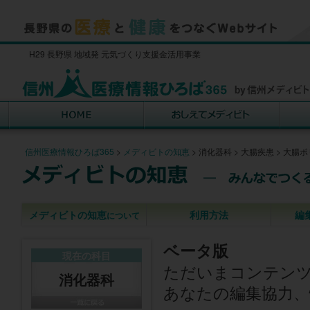
H29 長野県 地域発 元気づくり支援金活用事業
信州医療情報ひろば365
>
メディビトの知恵
>
消化器科
>
大腸疾患
>
大腸ポ
メディビトの知恵
利用方法
編
について
ベータ版
現在の科目
ただいまコンテン
消化器科
あなたの編集協力、