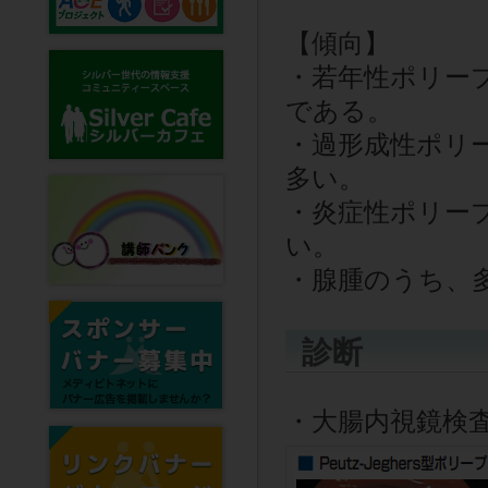
【傾向】
・若年性ポリー
である。
・過形成性ポリ
多い。
・炎症性ポリー
い。
・腺腫のうち、
診断
・大腸内視鏡検