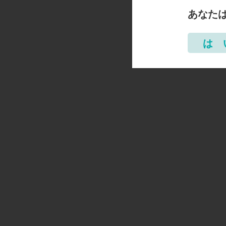
あなた
は 