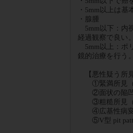
・5mm以下で
・5mm以上は基
・腺腫
5mm以下：内
経過観察で良い
5mm以上：ポ
鏡的治療を行う
【悪性疑う所
①緊満所見
②面状の陥
③粗糙所見（表
④広基性病変
⑤
V
型
pit pat