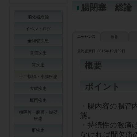
腸閉塞 総論
消化器総論
イベントログ
エッセンス
救急
全腸管疾患
最終更新日: 2015年12月22日
食道疾患
概要
胃疾患
十二指腸・小腸疾患
ポイント
大腸疾患
肛門疾患
・腸内容の腸管
横隔膜・腹膜・腹壁
態。
疾患
・持続性の激痛
肝疾患
なければ間欠痛