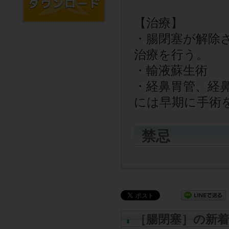
【治療】
・腸閉塞が解除
治療を行う。
・輸液蘇生術
・経鼻胃管、経
には早期に手術
禁忌
［腸閉塞］の新着