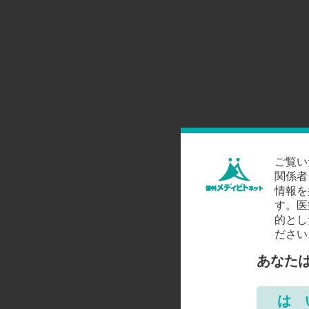
ご覧い
関係者
情報を
す。医
的とし
ださい
あなた
は 