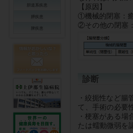
胆道系疾患
【原因】
①機械的閉塞：
膵疾患
②その他の閉塞
脾疾患
診断
・絞扼性など腸
て、手術の必要
・梗塞がある場
たは蠕動微弱を