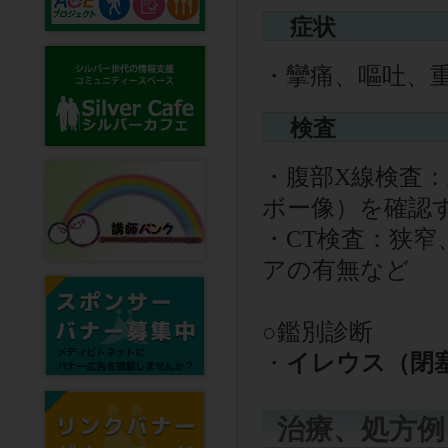
症状
・攣痛、嘔吐、
検査
・腹部X線検査
ボー像）を確認
・
CT
検査：狭窄
アの有無など
○
鑑別診断
・
イレウス（閉
治療、処方例