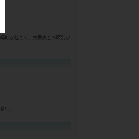
は嘔吐が起こり、虫垂炎との区別が
が多い。