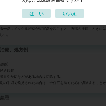
内視鏡的逆行性回腸造影
は い
いいえ
鑑別診断
腸重積
虫垂炎：メッケル憩室が憩室炎を起こすと、腹部の圧痛、ときに
しい。
治療、処方例
治療】
経過観察
出血や炎症などがある場合は切除する。
別の手術で発見された場合は、合併症を防ぐために切除すること
禁忌