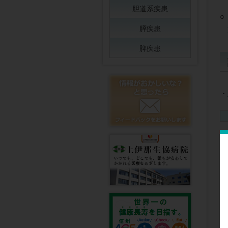
胆道系疾患
○
膵疾患
脾疾患
・
・
・
・
・
・