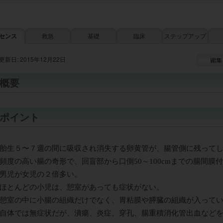
センス
救急
基礎
臨床
ステップアップ
更新日: 2015年12月22日
概要
ポイント
胎生５〜７週の間に吸収され消失する卵黄管が、腸管側に残って
頻度の高い腸の奇形で、回盲部から口側50～100cmまでの腸間膜
男児が女児の２倍多い。
ほとんどの小児は、憩室があっても症状がない。
憩室の中に小腸の組織だけでなく、胃粘膜や膵臓の組織が入って
自体では無症状だが、潰瘍、炎症、穿孔、腸重積消化管出血など