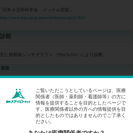
「日本小児外科学会 メッケル憩室」
http://www.jsps.gr.jp/general/disease/gi/jv3fxh
診断
主に放射線シンチグラフィ（99mTcO4）により診断。
症状
無症状
痛みのない出血（５歳未満の小児に多い）
ご覧いただこうとしているページは、医療
関係者（医師・薬剤師・看護師等）の方に
検査
情報を提供することを目的としたページで
す。医療関係者以外の方への情報提供を目
的としたものではありませんのでご了承く
放射線シンチグラフィ
ださい。
造影ＣＴ検査
小腸内視鏡検査
あなたは医療関係者ですか？