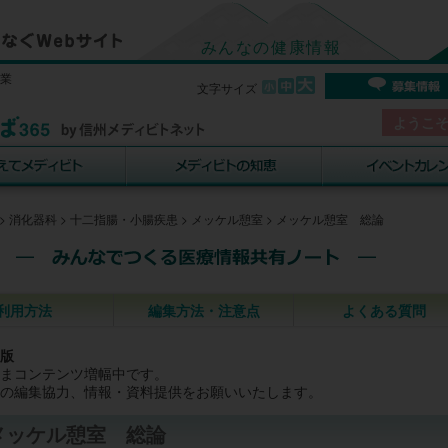
みんなの健康情報
事業
文字サイズ
ようこ
>
消化器科
>
十二指腸・小腸疾患
>
メッケル憩室
>
メッケル憩室 総論
利用方法
編集方法・注意点
よくある質問
版
まコンテンツ増幅中です。
の編集協力、情報・資料提供をお願いいたします。
メッケル憩室 総論