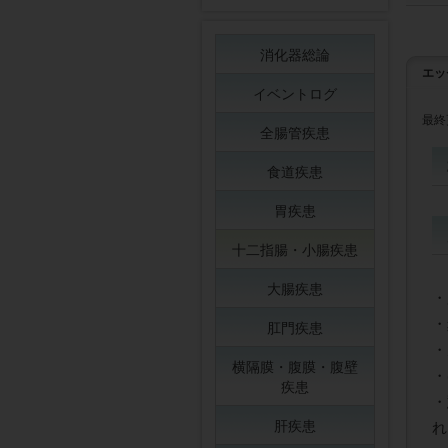
消化器総論
エッ
イベントログ
最終
全腸管疾患
食道疾患
胃疾患
十二指腸・小腸疾患
大腸疾患
・
・
肛門疾患
・
横隔膜・腹膜・腹壁
・
疾患
・
肝疾患
れ