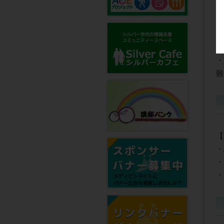
・
○
・
・
難
【
・
・
・