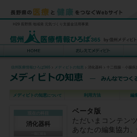
H29 長野県 地域発 元気づくり支援金活用事業
信州医療情報ひろば365
>
メディビトの知恵
>
消化器科
>
十二指腸・小腸疾
メディビトの知恵
利用方法
編
について
ベータ版
現在の科目
ただいまコンテン
消化器科
あなたの編集協力、