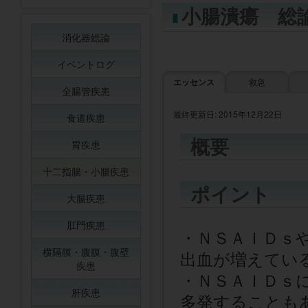
小腸潰瘍 総
消化器総論
イベントログ
エッセンス
救急
全腸管疾患
最終更新日: 2015年12月22日
食道疾患
概要
胃疾患
十二指腸・小腸疾患
ポイント
大腸疾患
肛門疾患
・ＮＳＡＩＤｓ
横隔膜・腹膜・腹壁
出血が増えてい
疾患
・ＮＳＡＩＤｓ
肝疾患
多発することも