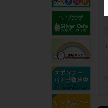
・
・
・
【
・
・
・