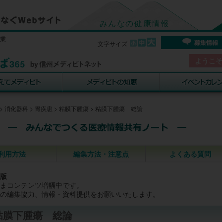
みんなの健康情報
事業
文字サイズ
ようこ
>
消化器科
>
胃疾患
>
粘膜下腫瘍
>
粘膜下腫瘍 総論
利用方法
編集方法・注意点
よくある質問
版
まコンテンツ増幅中です。
の編集協力、情報・資料提供をお願いいたします。
粘膜下腫瘍 総論