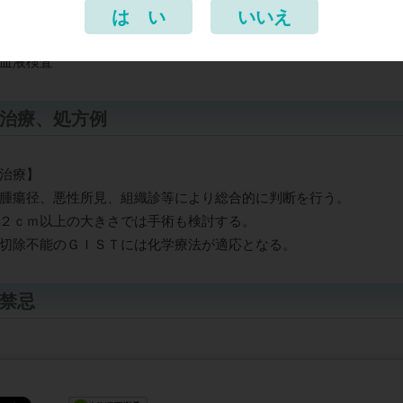
は い
いいえ
超音波内視鏡
生検
血液検査
治療、処方例
治療】
腫瘍径、悪性所見、組織診等により総合的に判断を行う。
２ｃｍ以上の大きさでは手術も検討する。
切除不能のＧＩＳＴには化学療法が適応となる。
禁忌