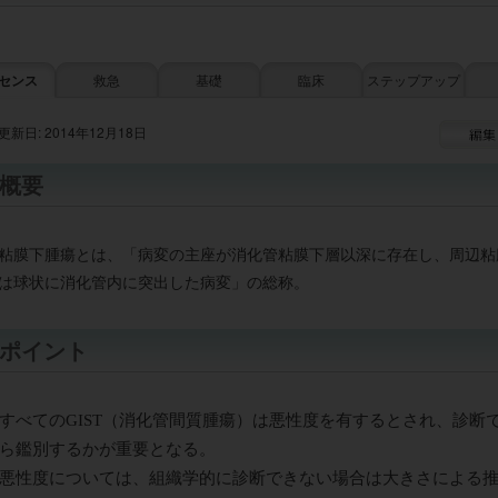
センス
救急
基礎
臨床
ステップアップ
更新日: 2014年12月18日
概要
粘膜下腫瘍とは、「病変の主座が消化管粘膜下層以深に存在し、周辺粘
は球状に消化管内に突出した病変」の総称。
ポイント
すべてのGIST（消化管間質腫瘍）は悪性度を有するとされ、診断で
ら鑑別するかが重要となる。
悪性度については、組織学的に診断できない場合は大きさによる