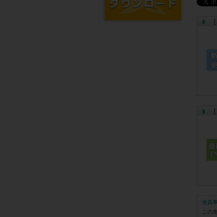
［
［
免責
この