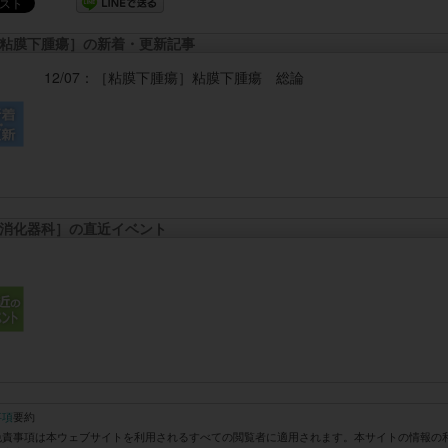
粘膜下腫瘍］の新着・更新記事
12/07：
［粘膜下腫瘍］
粘膜下腫瘍 総論
消化器科］の直近イベント
事項
要約
免責事項は本ウェブサイトを利用されるすべての閲覧者に適用されます。本サイトの情報の