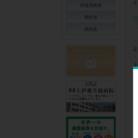
さ
胆道系疾患
膵疾患
脾疾患
・
定
・
上
・
・
・
・