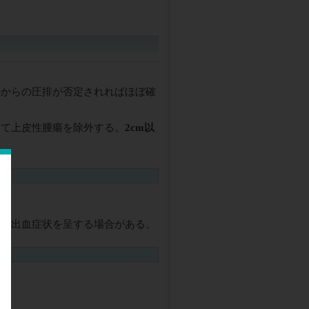
外からの圧排が否定されればほぼ確
にて上皮性腫瘍を除外する。
2cm以
して出血症状を呈する場合がある。