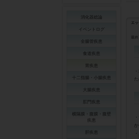
消化器総論
エッ
イベントログ
最終
全腸管疾患
食道疾患
胃疾患
・
十二指腸・小腸疾患
た
大腸疾患
肛門疾患
横隔膜・腹膜・腹壁
・
疾患
か
肝疾患
・