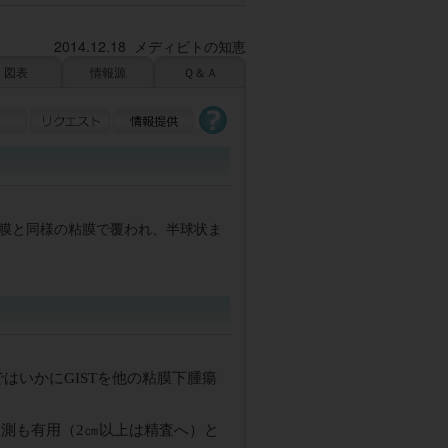
2014.12.18 メディビトの知恵
図表
情報源
Ｑ＆Ａ
膜と同様の粘膜で覆われ、半球状ま
はいかにGISTを他の粘膜下腫瘍
推測も有用（
2
㎝以上は精査へ）と