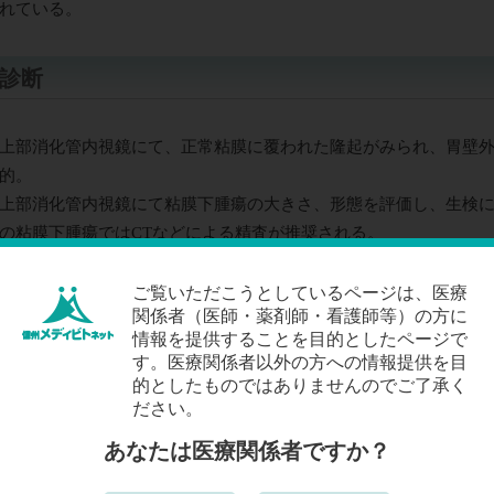
れている。
診断
上部消化管内視鏡にて、正常粘膜に覆われた隆起がみられ、胃壁
的。
上部消化管内視鏡にて粘膜下腫瘍の大きさ、形態を評価し、生検
の粘膜下腫瘍ではCTなどによる精査が推奨される。
症状
ご覧いただこうとしているページは、医療
関係者（医師・薬剤師・看護師等）の方に
通常は無症候性
情報を提供することを目的としたページで
す。医療関係者以外の方への情報提供を目
腫瘍サイズが大きい場合は、通過障害や腹部腫瘤、、潰瘍を合併
的としたものではありませんのでご了承く
ださい。
検査
あなたは医療関係者ですか？
上部消化管内視鏡
ＣＴ検査