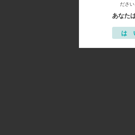
ださい
あなた
は 