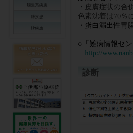
胆道系疾患
・皮膚症状の合併
色素沈着は70％
膵疾患
・蛋白漏出性胃
脾疾患
○
「難病情報セ
http://www.nanb
診断