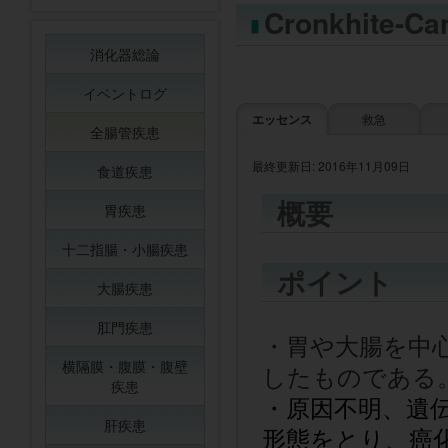
Cronkhite
消化器総論
イベントログ
エッセンス
救急
全腸管疾患
最終更新日: 2016年11月09日
食道疾患
概要
胃疾患
十二指腸・小腸疾患
ポイント
大腸疾患
肛門疾患
・胃や大腸を中
横隔膜・腹膜・腹壁
したものである
疾患
・原因不明、遺
肝疾患
形態をとり、癌