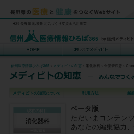
H29 長野県 地域発 元気づくり支援金活用事業
信州医療情報ひろば365
>
メディビトの知恵
>
消化器科
>
全腸管疾患
>
Cro
メディビトの知恵
利用方法
編
について
ベータ版
現在の科目
ただいまコンテン
消化器科
あなたの編集協力、