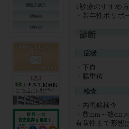
胆道系疾患
○
診療のすすめ
・若年性ポリポ
膵疾患
脾疾患
診断
症状
・下血
・腸重積
検査
・内視鏡検査
・数mm～数cm
有茎性まで形態