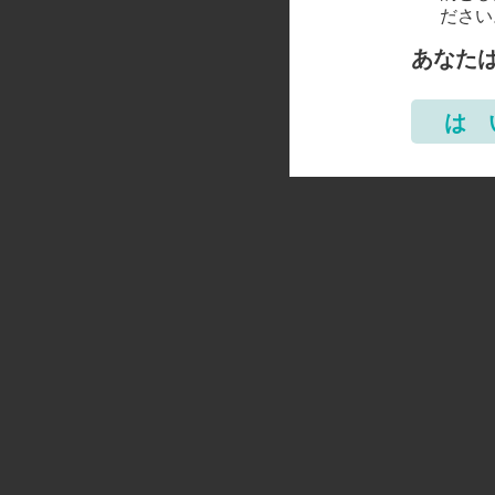
ださい
あなた
は 