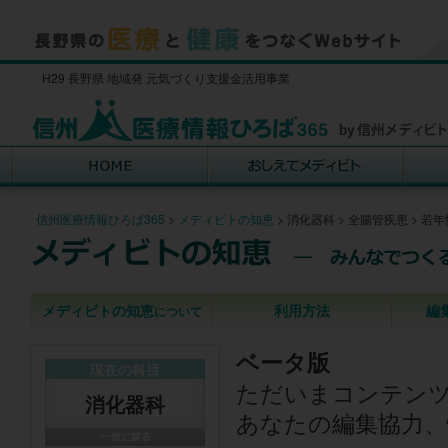
H29 長野県 地域発 元気づくり支援金活用事業
信州医療情報ひろば365
>
メディビトの知恵
>
消化器科
>
全腸管疾患
>
若年
メディビトの知恵
利用方法
編
について
ベータ版
現在の科目
ただいまコンテン
消化器科
あなたの編集協力、