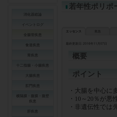
若年性ポリポ
消化器総論
イベントログ
エッセンス
救急
全腸管疾患
最終更新日: 2016年11月07日
食道疾患
概要
胃疾患
十二指腸・小腸疾患
ポイント
大腸疾患
肛門疾患
・大腸を中心に
横隔膜・腹膜・腹壁
・
10
～
20
％が悪
疾患
・非遺伝性では
肝疾患