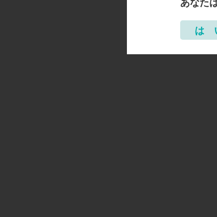
あなた
は 