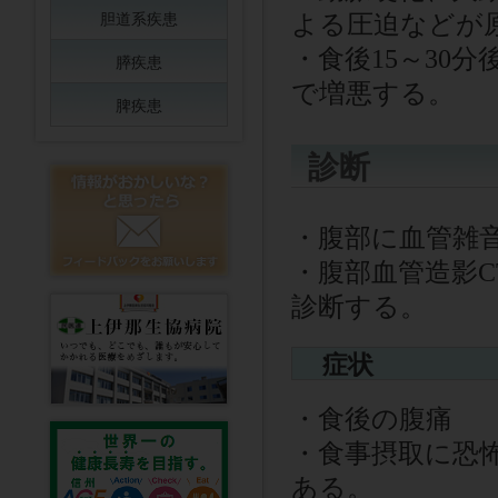
胆道系疾患
よる圧迫などが
・食後
15
～
30
分
膵疾患
で増悪する。
脾疾患
診断
・腹部に血管雑
・腹部血管造影
C
診断する。
症状
・食後の腹痛
・食事摂取に恐
ある。