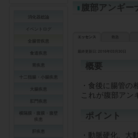
腹部アンギー
消化器総論
イベントログ
エッセンス
救急
全腸管疾患
最終更新日: 2016年03月30日
食道疾患
概要
胃疾患
十二指腸・小腸疾患
・食後に腸管の
大腸疾患
これが腹部アン
肛門疾患
ポイント
横隔膜・腹膜・腹壁
疾患
肝疾患
・動脈硬化、大