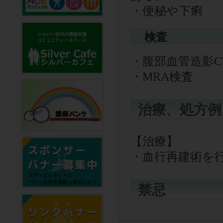
・便秘や下痢
検査
・腹部血管造影
C
・
MRA
検査
治療、処方例
【治療】
・血行再建術を
禁忌