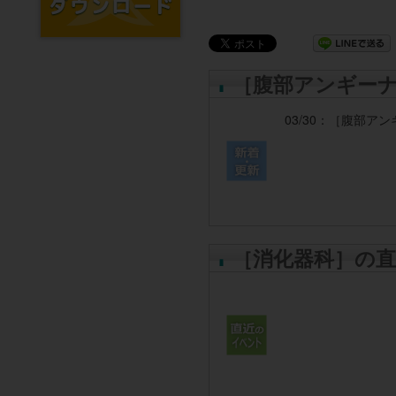
［腹部アンギー
03/30：
［腹部アン
［消化器科］の