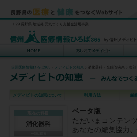
H29 長野県 地域発 元気づくり支援金活用事業
信州医療情報ひろば365
>
メディビトの知恵
>
消化器科
>
全腸管疾患
>
腹部
メディビトの知恵
利用方法
編
について
ベータ版
現在の科目
ただいまコンテン
消化器科
あなたの編集協力、