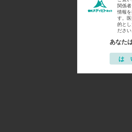
関係者
情報を
す。医
的とし
ださい
あなた
は 