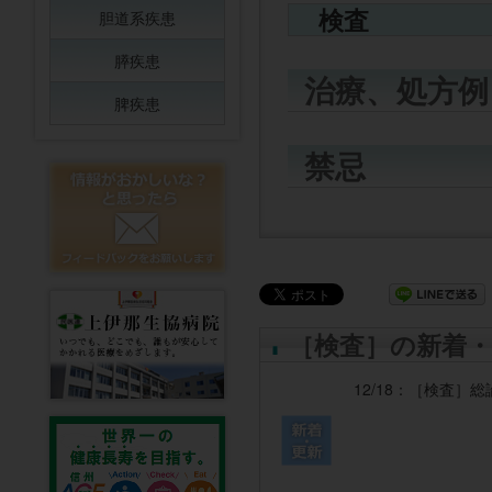
検査
胆道系疾患
膵疾患
治療、処方例
脾疾患
禁忌
［検査］の新着・
12/18：
［検査］
総