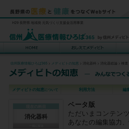
H29 長野県 地域発 元気づくり支援金活用事業
信州医療情報ひろば365
>
メディビトの知恵
>
消化器科
>
消化器総論
>
検査
メディビトの知恵
利用方法
編
について
ベータ版
現在の科目
ただいまコンテン
消化器科
あなたの編集協力、