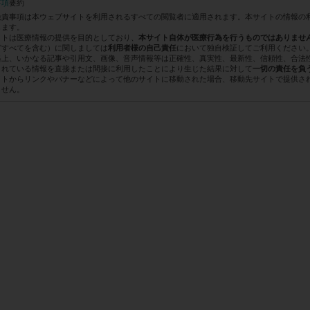
事項
要約
免責事項は本ウェブサイトを利用されるすべての閲覧者に適用されます。本サイトの情報の
します。
イトは医療情報の提供を目的としており、
本サイト自体が医療行為を行うものではありませ
どすべてを含む）に関しましては
において独自検証してご利用ください
利用者様の自己責任
格上、いかなる記事や引用文、画像、音声情報等は正確性、真実性、最新性、信頼性、合法
されている情報を直接または間接に利用したことにより生じた結果に対して
一切の責任を負
イトからリンクやバナーなどによって他のサイトに移動された場合、移動先サイトで提供さ
ません。