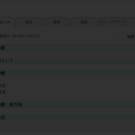
センス
救急
基礎
臨床
ステップアップ
更新日: 2014年11月27日
概要
ポイント
診断
症状
検査
治療、処方例
禁忌