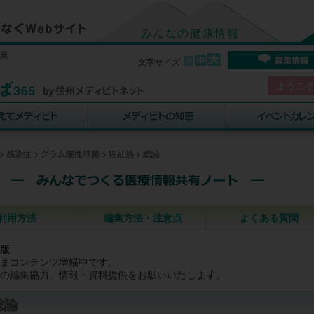
みんなの健康情報
事業
文字サイズ
ようこ
>
感染症
>
グラム陽性球菌
>
猩紅熱
>
総論
利用方法
編集方法・注意点
よくある質問
版
まコンテンツ増幅中です。
の編集協力、情報・資料提供をお願いいたします。
総論