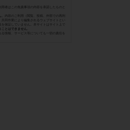
利用者はこの免責事項の内容を承諾したものと
。内容のご利用（閲覧、投稿、外部での再利
ん
。共同作業により編集されるウェブサイトとい
性を保証していません。本サイトはサイト上で
。
うことはできません
れる情報、サービス等についても一切の責任を