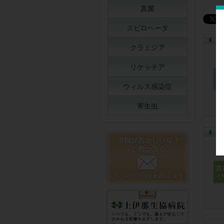
真菌
スピロヘータ
［
クラミジア
リケッチア
ウィルス感染症
寄生虫
［