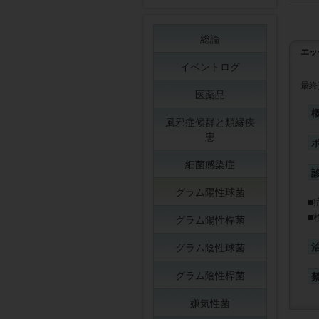
総論
エッ
イベントログ
最終
医薬品
風邪症候群と類縁疾
患
細菌感染症
グラム陽性球菌
グラム陽性桿菌
グラム陰性球菌
グラム陰性桿菌
嫌気性菌