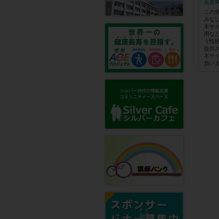
免責
この
みな
本サ
用な
う性
提供
本サ
負い