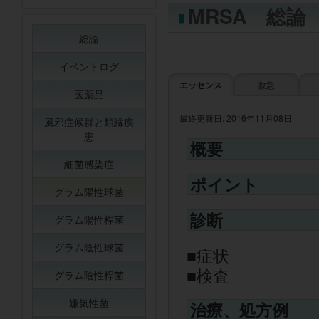
MRSA 総論
総論
イベントログ
エッセンス
救急
医薬品
最終更新日: 2016年11月08日
風邪症候群と類縁疾
患
概要
細菌感染症
ポイント
グラム陽性球菌
診断
グラム陽性桿菌
グラム陰性球菌
症状
検査
グラム陰性桿菌
嫌気性菌
治療、処方例