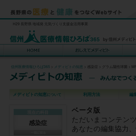
H29 長野県 地域発 元気づくり支援金活用事業
信州医療情報ひろば365
>
メディビトの知恵
>
感染症
>
グラム陽性球菌
>
M
メディビトの知恵
利用方法
編
について
ベータ版
現在の科目
ただいまコンテン
感染症
あなたの編集協力、