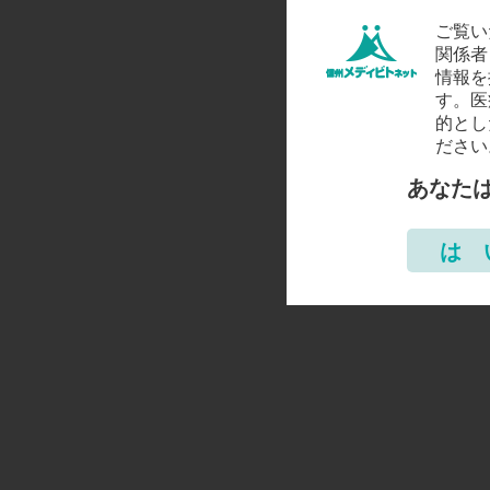
ご覧い
関係者
情報を
す。医
的とし
ださい
あなた
は 