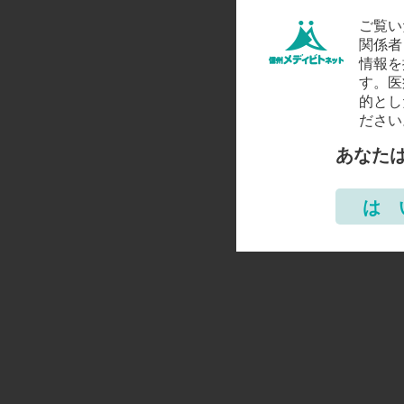
ご覧い
関係者
情報を
す。医
的とし
ださい
あなた
は 