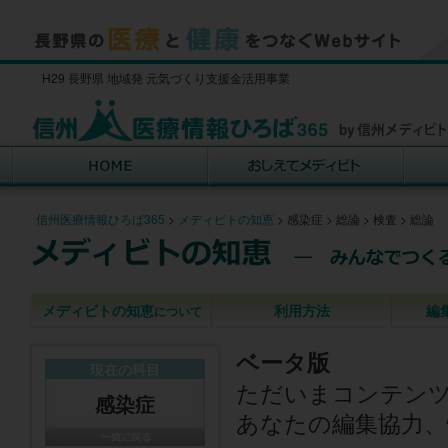
H29 長野県 地域発 元気づくり支援金活用事業
信州医療情報ひろば365
>
メディビトの知恵
>
感染症
>
総論
>
検査
>
総論
メディビトの知恵
利用方法
編
について
ベータ版
現在の科目
ただいまコンテン
感染症
あなたの編集協力、