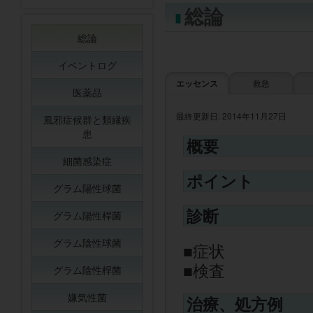
総論
総論
イベントログ
エッセンス
救急
医薬品
最終更新日: 2014年11月27日
風邪症候群と類縁疾
患
概要
細菌感染症
ポイント
グラム陽性球菌
診断
グラム陽性桿菌
グラム陰性球菌
症状
検査
グラム陰性桿菌
嫌気性菌
治療、処方例