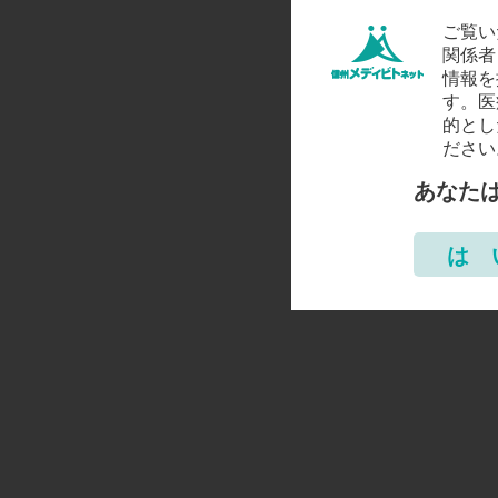
ご覧い
関係者
情報を
す。医
的とし
ださい
あなた
は 