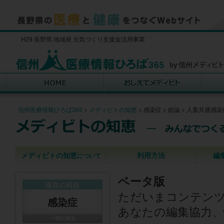
H29 長野県 地域発 元気づくり支援金活用事業
信州医療情報ひろば365
>
メディビトの知恵
>
感染症
>
総論
>
人畜共通感染
メディビトの知恵
利用方法
編
について
ベータ版
現在の科目
ただいまコンテン
感染症
あなたの編集協力、