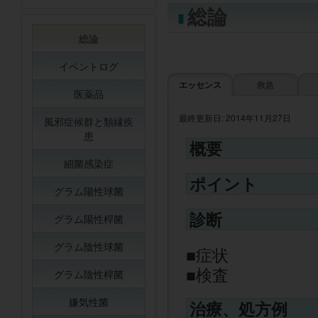
総論
総論
イベントログ
エッセンス
救急
医薬品
最終更新日: 2014年11月27日
風邪症候群と類縁疾
患
概要
細菌感染症
ポイント
グラム陽性球菌
診断
グラム陽性桿菌
グラム陰性球菌
症状
検査
グラム陰性桿菌
嫌気性菌
治療、処方例