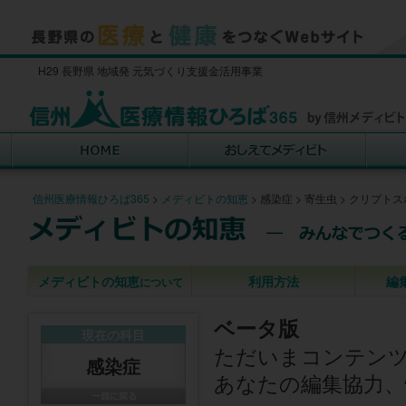
H29 長野県 地域発 元気づくり支援金活用事業
信州医療情報ひろば365
>
メディビトの知恵
>
感染症
>
寄生虫
>
クリプトス
メディビトの知恵
利用方法
編
について
ベータ版
現在の科目
ただいまコンテン
感染症
あなたの編集協力、