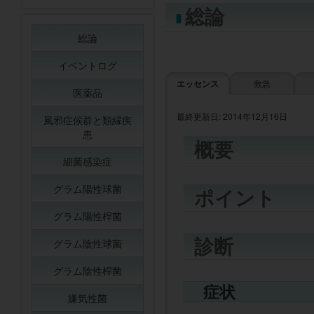
総論
総論
イベントログ
エッセンス
救急
医薬品
最終更新日: 2014年12月16日
風邪症候群と類縁疾
患
概要
細菌感染症
グラム陽性球菌
ポイント
グラム陽性桿菌
診断
グラム陰性球菌
グラム陰性桿菌
症状
嫌気性菌