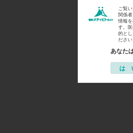
ご覧い
関係者
情報を
す。医
的とし
ださい
あなた
は 