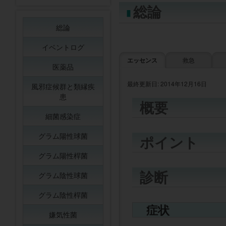
総論
総論
イベントログ
エッセンス
救急
医薬品
最終更新日: 2014年12月16日
風邪症候群と類縁疾
患
概要
細菌感染症
グラム陽性球菌
ポイント
グラム陽性桿菌
診断
グラム陰性球菌
グラム陰性桿菌
症状
嫌気性菌