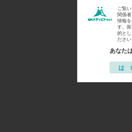
ご覧い
関係者
情報を
す。医
的とし
ださい
あなた
は 