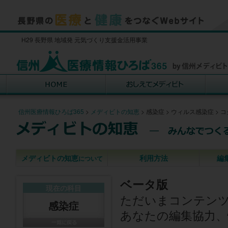
H29 長野県 地域発 元気づくり支援金活用事業
信州医療情報ひろば365
>
メディビトの知恵
>
感染症
>
ウィルス感染症
>
コ
メディビトの知恵
利用方法
編
について
ベータ版
現在の科目
ただいまコンテン
感染症
あなたの編集協力、