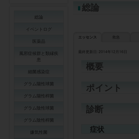
総論
総論
イベントログ
エッセンス
救急
医薬品
最終更新日: 2014年12月16日
風邪症候群と類縁疾
患
概要
細菌感染症
グラム陽性球菌
ポイント
グラム陽性桿菌
診断
グラム陰性球菌
グラム陰性桿菌
症状
嫌気性菌