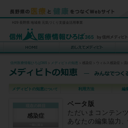
H29 長野県 地域発 元気づくり支援金活用事業
信州医療情報ひろば365
>
メディビトの知恵
>
感染症
>
ウィルス感染症
>
流
メディビトの知恵
利用方法
編
について
ベータ版
現在の科目
ただいまコンテン
感染症
あなたの編集協力、