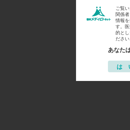
ご覧い
関係者
情報を
す。医
的とし
ださい
あなた
は 