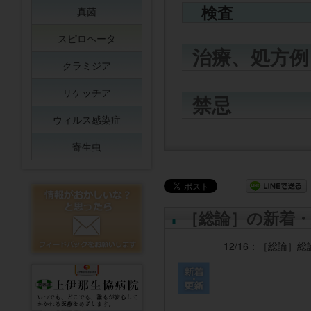
検査
真菌
スピロヘータ
治療、処方例
クラミジア
リケッチア
禁忌
ウィルス感染症
寄生虫
［総論］の新着・
12/16：
［総論］
総