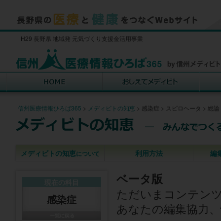
H29 長野県 地域発 元気づくり支援金活用事業
信州医療情報ひろば365
>
メディビトの知恵
>
感染症
>
スピロヘータ
>
総論
メディビトの知恵
利用方法
編
について
ベータ版
現在の科目
ただいまコンテン
感染症
あなたの編集協力、