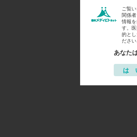
ご覧い
関係者
情報を
す。医
的とし
ださい
あなた
は 