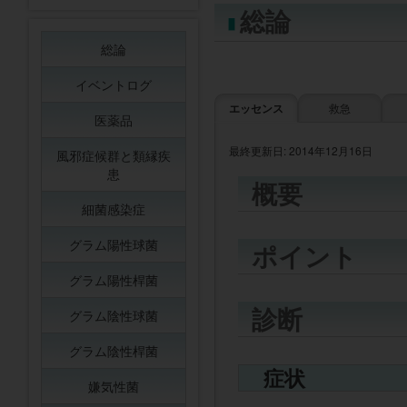
総論
総論
イベントログ
エッセンス
救急
医薬品
最終更新日: 2014年12月16日
風邪症候群と類縁疾
患
概要
細菌感染症
グラム陽性球菌
ポイント
グラム陽性桿菌
診断
グラム陰性球菌
グラム陰性桿菌
症状
嫌気性菌