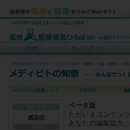
H29 長野県 地域発 元気づくり支援金活用事業
信州医療情報ひろば365
>
メディビトの知恵
>
感染症
>
総論
>
情報源
>
総論
メディビトの知恵
利用方法
編
について
ベータ版
現在の科目
ただいまコンテン
感染症
あなたの編集協力、