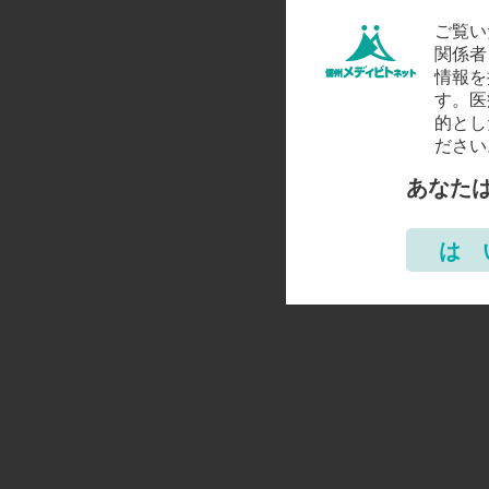
ご覧い
関係者
情報を
す。医
的とし
ださい
あなた
は 