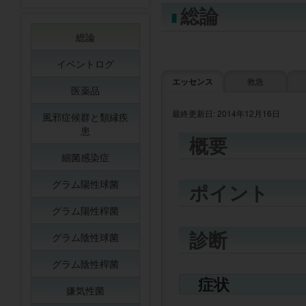
総論
総論
イベントログ
エッセンス
救急
医薬品
最終更新日: 2014年12月16日
風邪症候群と類縁疾
患
概要
細菌感染症
グラム陽性球菌
ポイント
グラム陽性桿菌
診断
グラム陰性球菌
グラム陰性桿菌
症状
嫌気性菌