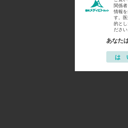
関係者
情報を
す。医
的とし
ださい
あなた
は 