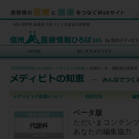
H29 長野県 地域発 元気づくり支援金活用事業
信州医療情報ひろば365
>
メディビトの知恵
>
代謝科
>
水・電解質代謝異常
メディビトの知恵
利用方法
編
について
ベータ版
現在の科目
ただいまコンテン
代謝科
あなたの編集協力、