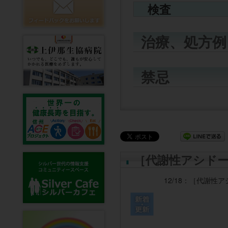
検査
治療、処方例
禁忌
［代謝性アシド
12/18：
［代謝性ア