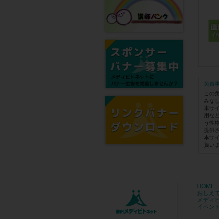
免責
この
みな
本サ
用な
う性
提供
本サ
負い
HOME
おしえ
メディ
イベン