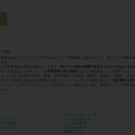
事項
要約
免責事項は本ウェブサイトを利用されるすべての閲覧者に適用されます。本サイトの情報の
します。
イトは医療情報の提供を目的としており、
本サイト自体が医療行為を行うものではありませ
どすべてを含む）に関しましては
において独自検証してご利用ください
利用者様の自己責任
格上、いかなる記事や引用文、画像、音声情報等は正確性、真実性、最新性、信頼性、合法
されている情報を直接または間接に利用したことにより生じた結果に対して
一切の責任を負
イトからリンクやバナーなどによって他のサイトに移動された場合、移動先サイトで提供さ
ません。
メディビトについて
てメディビト
サイトの使い方
ビトの知恵
よくある質問
トカレンダー
お問い合わせ
関連リンク