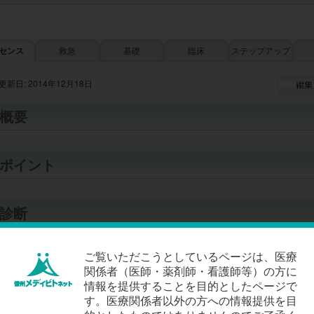
センス
救急
基礎
臨床
ステップアップ
更新日: 2014年12月18日
概要
ポイント
診断
ご覧いただこうとしているページは、医療
症状
関係者（医師・薬剤師・看護師等）の方に
情報を提供することを目的としたページで
検査
す。医療関係者以外の方への情報提供を目