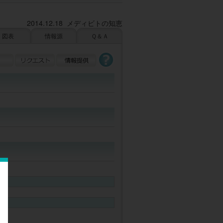
2014.12.18 メディビトの知恵
図表
情報源
Ｑ＆Ａ