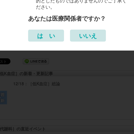
的としたものではありませんのでご了承く
治療、処方例
ださい。
あなたは医療関係者ですか？
禁忌
は い
いいえ
低K血症］の新着・更新記事
12/18：
［低K血症］
総論
代謝科］の直近イベント