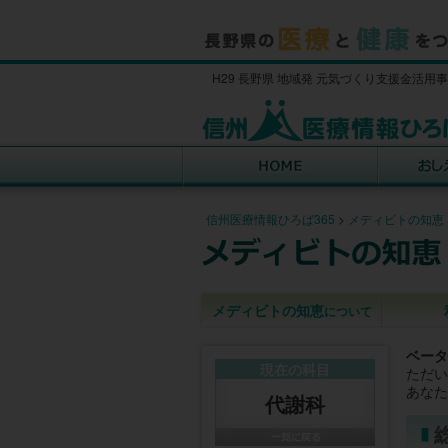
H29 長野県 地域発 元気づくり支援金活用
信州医療情報ひろば365
>
メディビトの知恵
メディビトの知恵
について
ベータ
現在の科目
ただい
あなた
代謝科