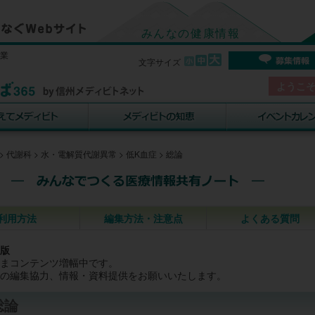
みんなの健康情報
事業
文字サイズ
ようこ
>
代謝科
>
水・電解質代謝異常
>
低K血症
>
総論
利用方法
編集方法・注意点
よくある質問
版
まコンテンツ増幅中です。
の編集協力、情報・資料提供をお願いいたします。
総論