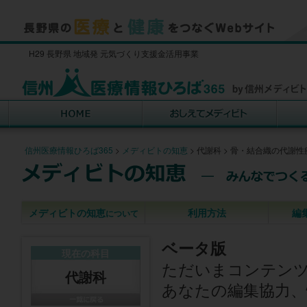
H29 長野県 地域発 元気づくり支援金活用事業
信州医療情報ひろば365
>
メディビトの知恵
>
代謝科
>
骨・結合織の代謝性
メディビトの知恵
利用方法
編
について
ベータ版
現在の科目
ただいまコンテン
代謝科
あなたの編集協力、