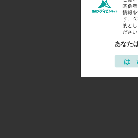
関係者
情報を
す。医
的とし
ださい
あなた
は 