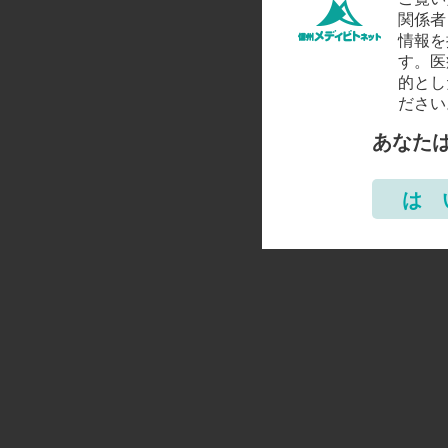
関係者
情報を
す。医
的とし
ださい
あなた
は 