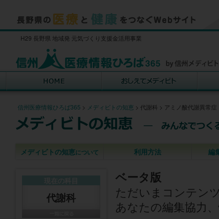
H29 長野県 地域発 元気づくり支援金活用事業
信州医療情報ひろば365
>
メディビトの知恵
>
代謝科
>
アミノ酸代謝異常症
メディビトの知恵
利用方法
編
について
ベータ版
現在の科目
ただいまコンテン
代謝科
あなたの編集協力、