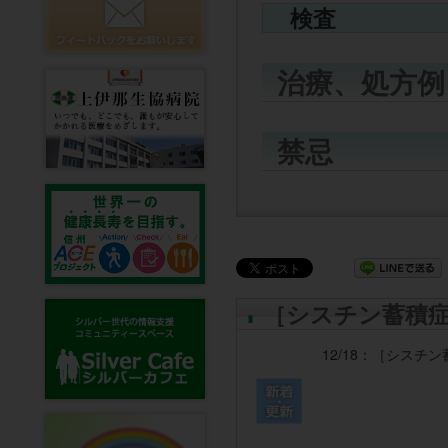
検査
治療、処方例
禁忌
［シスチン蓄積
12/18：
［シスチン