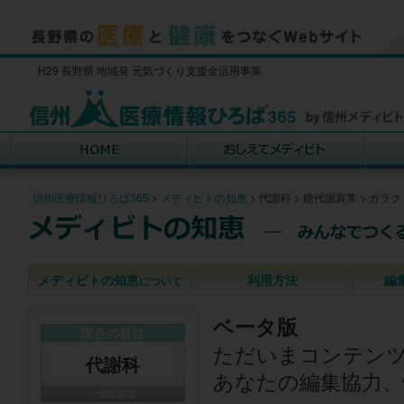
H29 長野県 地域発 元気づくり支援金活用事業
信州医療情報ひろば365
>
メディビトの知恵
>
代謝科
>
糖代謝異常
>
ガラク
メディビトの知恵
利用方法
編
について
ベータ版
現在の科目
ただいまコンテン
代謝科
あなたの編集協力、