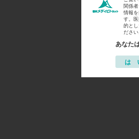
関係者
情報を
す。医
的とし
ださい
あなた
は 