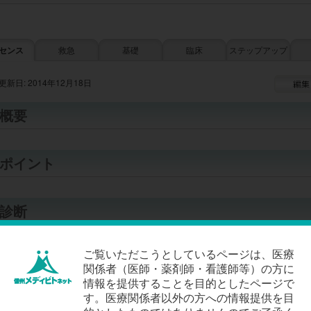
センス
救急
基礎
臨床
ステップアップ
更新日: 2014年12月18日
概要
ポイント
診断
ご覧いただこうとしているページは、医療
症状
関係者（医師・薬剤師・看護師等）の方に
情報を提供することを目的としたページで
検査
す。医療関係者以外の方への情報提供を目