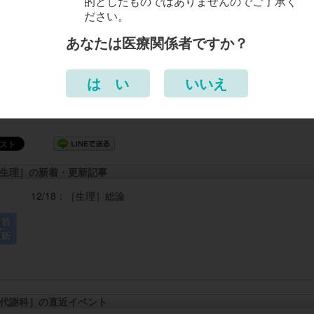
的としたものではありませんのでご了承く
治療、処方例
ださい。
あなたは医療関係者ですか？
禁忌
は い
いいえ
生理］の新着・更新記事
12/18：
［生理］
総論
代謝科］の直近イベント