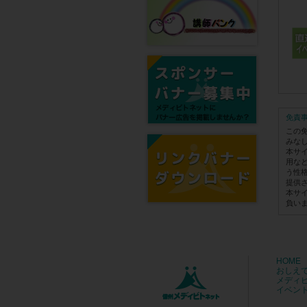
免責
この
みな
本サ
用な
う性
提供
本サ
負い
HOME
おしえ
メディ
イベン