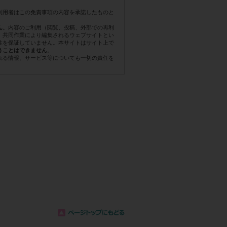
利用者はこの免責事項の内容を承諾したものと
。内容のご利用（閲覧、投稿、外部での再利
ん
。共同作業により編集されるウェブサイトとい
性を保証していません。本サイトはサイト上で
。
うことはできません
れる情報、サービス等についても一切の責任を