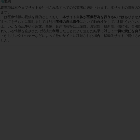
事項
要約
免責事項は本ウェブサイトを利用されるすべての閲覧者に適用されます。本サイトの情報の
します。
イトは医療情報の提供を目的としており、
本サイト自体が医療行為を行うものではありませ
どすべてを含む）に関しましては
において独自検証してご利用ください
利用者様の自己責任
格上、いかなる記事や引用文、画像、音声情報等は正確性、真実性、最新性、信頼性、合法
されている情報を直接または間接に利用したことにより生じた結果に対して
一切の責任を負
イトからリンクやバナーなどによって他のサイトに移動された場合、移動先サイトで提供さ
ません。