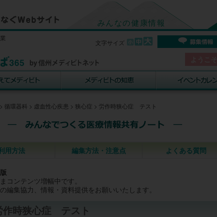
みんなの健康情報
事業
文字サイズ
ようこ
>
循環器科
>
虚血性心疾患
>
狭心症
>
労作時狭心症 テスト
利用方法
編集方法・注意点
よくある質問
版
まコンテンツ増幅中です。
の編集協力、情報・資料提供をお願いいたします。
労作時狭心症 テスト