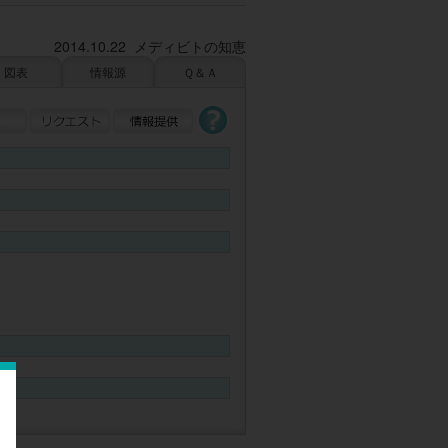
2014.10.22 メディビトの知恵
図表
情報源
Ｑ＆Ａ