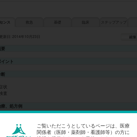
センス
救急
基礎
臨床
ステップアップ
更新日: 2014年10月23日
概要
ポイント
診断
症状
検査
治療、処方例
禁忌
ご覧いただこうとしているページは、医療
関係者（医師・薬剤師・看護師等）の方に