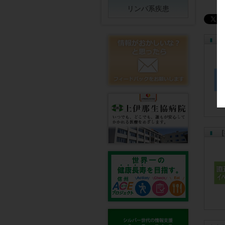
リンパ系疾患
［
［