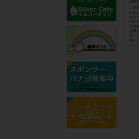
免責
この
みな
本サ
用な
う性
提供
本サ
負い