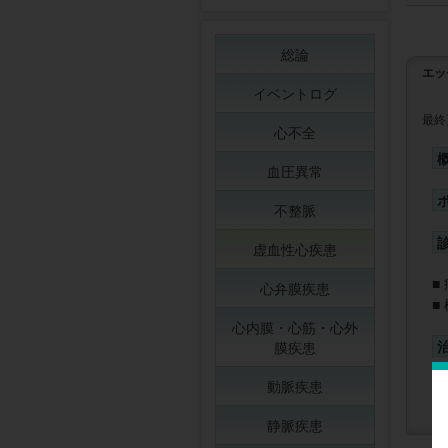
総論
エッ
イベントログ
最終
心不全
血圧異常
不整脈
虚血性心疾患
心弁膜疾患
心内膜・心筋・心外
膜疾患
動脈疾患
静脈疾患