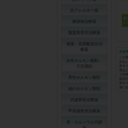
抗アレルギー薬
糖尿病治療薬
脂質異常症治療薬
痛風・高尿酸血症治
療薬
免責
この
女性ホルモン製剤・
みな
子宮用剤
本サ
用な
う性
男性ホルモン製剤
提供
本サ
負い
他のホルモン製剤
代謝異常治療薬
甲状腺疾患治療薬
骨・カルシウム代謝
薬