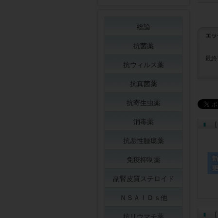
総論
エッ
抗菌薬
最終
抗ウィルス薬
抗真菌薬
抗寄生虫薬
消毒薬
［
抗悪性腫瘍薬
免疫抑制薬
副腎皮質ステロイド
ＮＳＡＩＤｓ他
［
抗リウマチ薬