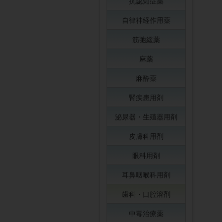
抗認知症薬
自律神経作用薬
筋弛緩薬
麻薬
麻酔薬
腎疾患用剤
泌尿器・生殖器用剤
皮膚科用剤
眼科用剤
耳鼻咽喉科用剤
歯科・口腔溶剤
中毒治療薬