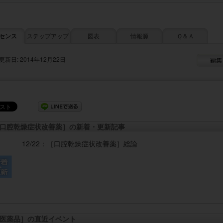
センス
ステップアップ
図表
情報源
Ｑ＆Ａ
更新日: 2014年12月22日
口腔乾燥症状改善薬］の新着・更新記事
12/22：
［口腔乾燥症状改善薬］
総論
医薬品］の直近イベント