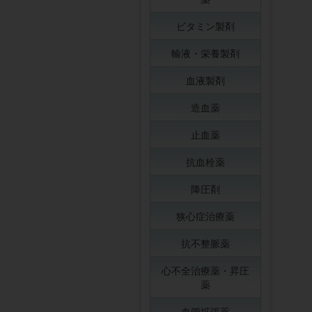
ビタミン製剤
輸液・栄養製剤
血液製剤
造血薬
止血薬
抗血栓薬
降圧剤
狭心症治療薬
抗不整脈薬
心不全治療薬・昇圧
薬
血管拡張薬