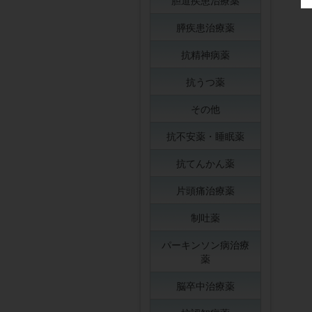
胆道疾患治療薬
膵疾患治療薬
抗精神病薬
抗うつ薬
その他
抗不安薬・睡眠薬
抗てんかん薬
片頭痛治療薬
制吐薬
パーキンソン病治療
薬
脳卒中治療薬