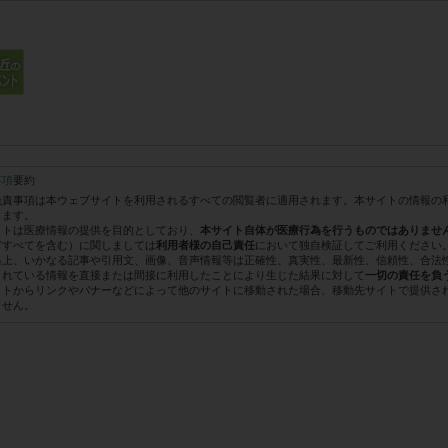
事項
要約
免責事項は本ウェブサイトを利用されるすべての閲覧者に適用されます。本サイトの情報の
します。
イトは医療情報の提供を目的としており、
本サイト自体が医療行為を行うものではありませ
どすべてを含む）に関しましては
において独自検証してご利用ください
利用者様の自己責任
格上、いかなる記事や引用文、画像、音声情報等は正確性、真実性、最新性、信頼性、合法
されている情報を直接または間接に利用したことにより生じた結果に対して
一切の責任を負
イトからリンクやバナーなどによって他のサイトに移動された場合、移動先サイトで提供さ
ません。