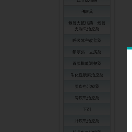
利尿薬
気管支拡張薬・気管
支喘息治療薬
呼吸障害改善薬
鎮咳薬・去痰薬
胃腸機能調整薬
消化性潰瘍治療薬
腸疾患治療薬
痔疾患治療薬
下剤
肝疾患治療薬