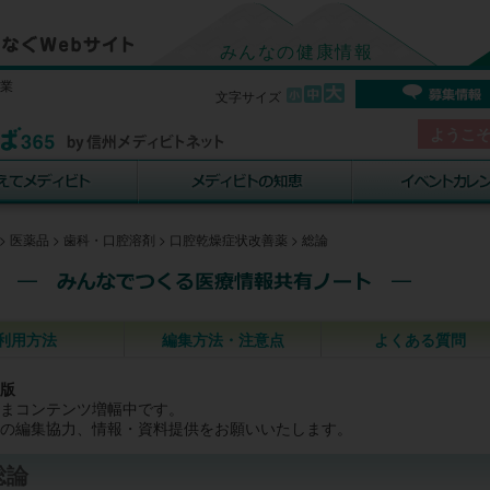
みんなの健康情報
事業
文字サイズ
ようこ
>
医薬品
>
歯科・口腔溶剤
>
口腔乾燥症状改善薬
>
総論
利用方法
編集方法・注意点
よくある質問
版
まコンテンツ増幅中です。
の編集協力、情報・資料提供をお願いいたします。
総論