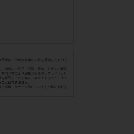
利用者はこの免責事項の内容を承諾したものと
。内容のご利用（閲覧、投稿、外部での再利
ん
。共同作業により編集されるウェブサイトとい
性を保証していません。本サイトはサイト上で
。
うことはできません
れる情報、サービス等についても一切の責任を