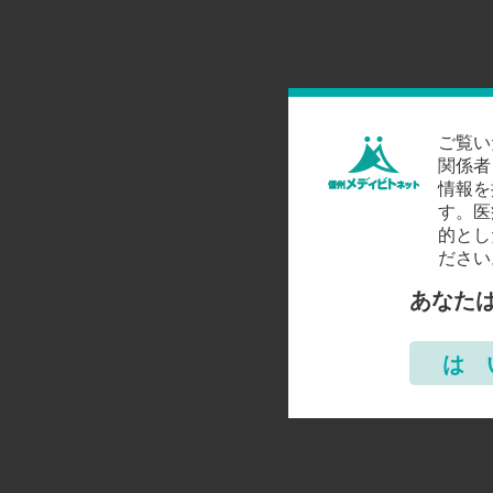
ご覧い
関係者
情報を
す。医
的とし
ださい
あなた
は 