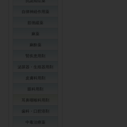
抗認知症薬
自律神経作用薬
筋弛緩薬
麻薬
麻酔薬
腎疾患用剤
泌尿器・生殖器用剤
皮膚科用剤
眼科用剤
耳鼻咽喉科用剤
歯科・口腔溶剤
中毒治療薬