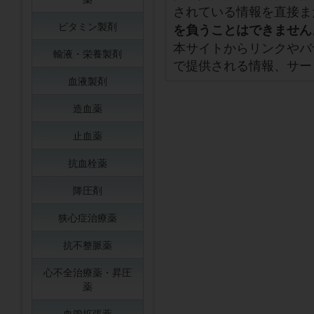
されている情報を直接ま
ビタミン製剤
を負うことはできません
本サイトからリンクやバ
輸液・栄養製剤
で提供される情報、サー
血液製剤
造血薬
止血薬
抗血栓薬
降圧剤
狭心症治療薬
抗不整脈薬
心不全治療薬・昇圧
薬
血管拡張薬