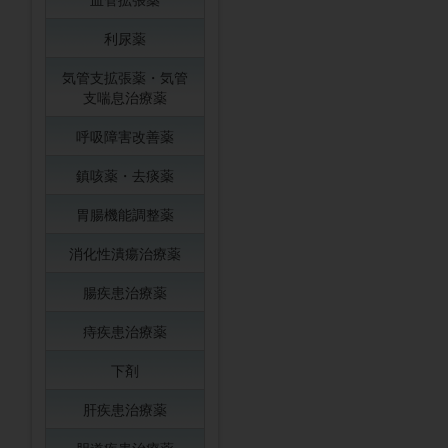
利尿薬
気管支拡張薬・気管
支喘息治療薬
呼吸障害改善薬
鎮咳薬・去痰薬
胃腸機能調整薬
消化性潰瘍治療薬
腸疾患治療薬
痔疾患治療薬
下剤
肝疾患治療薬