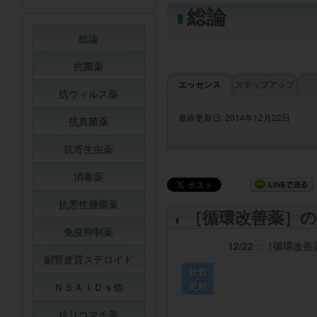
総論
総論
抗菌薬
エッセンス
ステップアップ
抗ウィルス薬
最終更新日: 2014年12月22日
抗真菌薬
抗寄生虫薬
消毒薬
抗悪性腫瘍薬
［循環改善薬］の
免疫抑制薬
12/22：
［循環改善
副腎皮質ステロイド
ＮＳＡＩＤｓ他
抗リウマチ薬