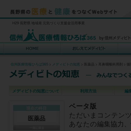
H29 長野県 地域発 元気づくり支援金活用事業
信州医療情報ひろば365
>
メディビトの知恵
>
医薬品
>
耳鼻咽喉科用剤
>
循
メディビトの知恵
利用方法
編
について
ベータ版
現在の科目
ただいまコンテン
医薬品
あなたの編集協力、