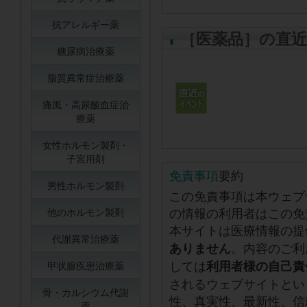
抗アレルギー薬
［医薬品］の直
糖尿病治療薬
脂質異常症治療薬
痛風・高尿酸血症治
療薬
女性ホルモン製剤・
子宮用剤
免責事項
要約
男性ホルモン製剤
この免責事項は本ウェブ
の情報の利用者はこの免
他のホルモン製剤
本サイトは医療情報の提
代謝異常治療薬
。内容のご利
ありません
しては
利用者様の自己責
甲状腺疾患治療薬
されるウェブサイトとい
骨・カルシウム代謝
性、真実性、最新性、信
薬