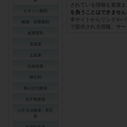
されている情報を直接ま
ビタミン製剤
を負うことはできません
本サイトからリンクやバ
輸液・栄養製剤
で提供される情報、サー
血液製剤
造血薬
止血薬
抗血栓薬
降圧剤
狭心症治療薬
抗不整脈薬
心不全治療薬・昇圧
薬
血管拡張薬