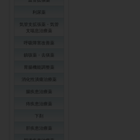
利尿薬
気管支拡張薬・気管
支喘息治療薬
呼吸障害改善薬
鎮咳薬・去痰薬
胃腸機能調整薬
消化性潰瘍治療薬
腸疾患治療薬
痔疾患治療薬
下剤
肝疾患治療薬