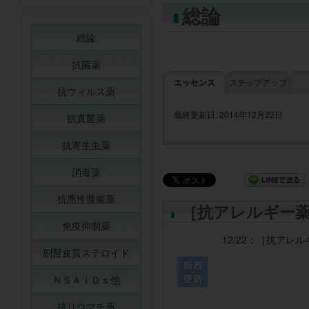
総論
総論
抗菌薬
エッセンス
ステップアップ
抗ウィルス薬
最終更新日: 2014年12月22日
抗真菌薬
抗寄生虫薬
消毒薬
抗悪性腫瘍薬
［抗アレルギー
免疫抑制薬
12/22：
［抗アレル
副腎皮質ステロイド
ＮＳＡＩＤｓ他
抗リウマチ薬