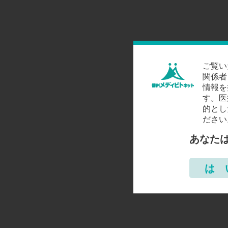
ご覧い
関係者
情報を
す。医
的とし
ださい
あなた
は 