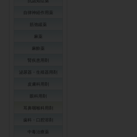
抗認知症薬
自律神経作用薬
筋弛緩薬
麻薬
麻酔薬
腎疾患用剤
泌尿器・生殖器用剤
皮膚科用剤
眼科用剤
耳鼻咽喉科用剤
歯科・口腔溶剤
中毒治療薬