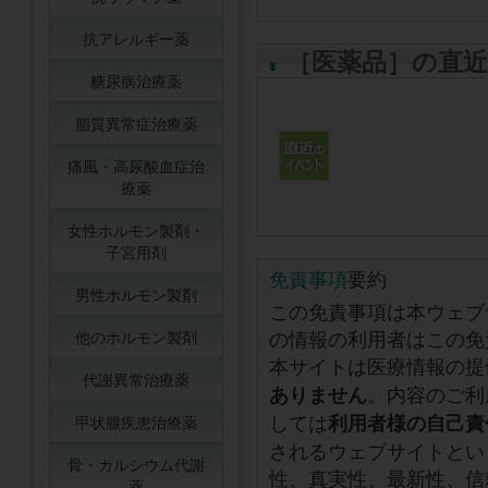
抗アレルギー薬
［医薬品］の直
糖尿病治療薬
脂質異常症治療薬
痛風・高尿酸血症治
療薬
女性ホルモン製剤・
子宮用剤
免責事項
要約
男性ホルモン製剤
この免責事項は本ウェブ
の情報の利用者はこの免
他のホルモン製剤
本サイトは医療情報の提
代謝異常治療薬
。内容のご利
ありません
しては
利用者様の自己責
甲状腺疾患治療薬
されるウェブサイトとい
骨・カルシウム代謝
性、真実性、最新性、信
薬