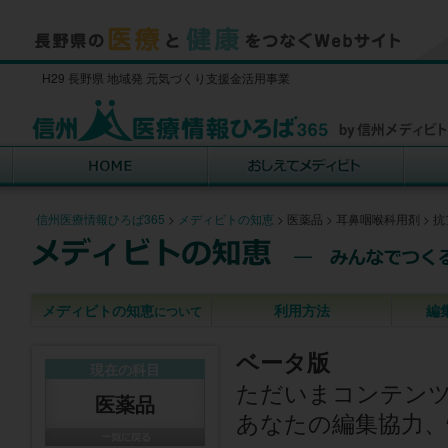
H29 長野県 地域発 元気づくり支援金活用事業
信州医療情報ひろば365
>
メディビトの知恵
>
医薬品
>
耳鼻咽喉科用剤
>
抗
メディビトの知恵
利用方法
編
について
ベータ版
現在の科目
ただいまコンテン
医薬品
あなたの編集協力、