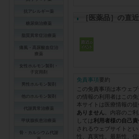
抗アレルギー薬
［医薬品］の直
糖尿病治療薬
脂質異常症治療薬
痛風・高尿酸血症治
療薬
女性ホルモン製剤・
子宮用剤
免責事項
要約
男性ホルモン製剤
この免責事項は本ウェブ
の情報の利用者はこの免
他のホルモン製剤
本サイトは医療情報の提
代謝異常治療薬
。内容のご利
ありません
しては
利用者様の自己責
甲状腺疾患治療薬
されるウェブサイトとい
骨・カルシウム代謝
性、真実性、最新性、信
薬