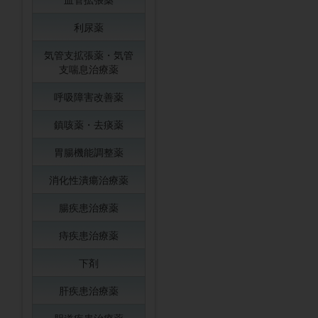
利尿薬
気管支拡張薬・気管
支喘息治療薬
呼吸障害改善薬
鎮咳薬・去痰薬
胃腸機能調整薬
消化性潰瘍治療薬
腸疾患治療薬
痔疾患治療薬
下剤
肝疾患治療薬