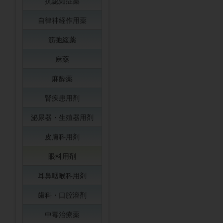
抗認知症薬
自律神経作用薬
筋弛緩薬
麻薬
麻酔薬
腎疾患用剤
泌尿器・生殖器用剤
皮膚科用剤
眼科用剤
耳鼻咽喉科用剤
歯科・口腔溶剤
中毒治療薬