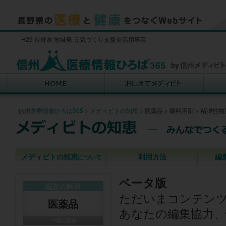
H29 長野県 地域発 元気づくり支援金活用事業
信州医療情報ひろば365
>
メディビトの知恵
>
医薬品
>
眼科用剤
>
粘弾性物
メディビトの知恵
利用方法
編
について
ベータ版
現在の科目
ただいまコンテン
医薬品
あなたの編集協力、