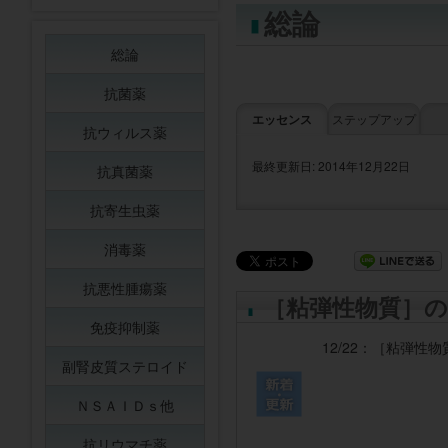
総論
総論
抗菌薬
エッセンス
ステップアップ
抗ウィルス薬
最終更新日: 2014年12月22日
抗真菌薬
抗寄生虫薬
消毒薬
抗悪性腫瘍薬
［粘弾性物質］の
免疫抑制薬
12/22：
［粘弾性物
副腎皮質ステロイド
ＮＳＡＩＤｓ他
抗リウマチ薬