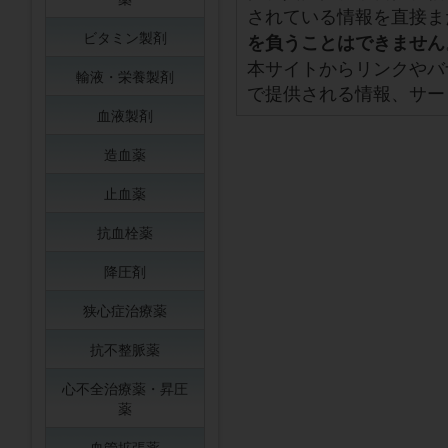
されている情報を直接ま
ビタミン製剤
を負うことはできません
本サイトからリンクやバ
輸液・栄養製剤
で提供される情報、サー
血液製剤
造血薬
止血薬
抗血栓薬
降圧剤
狭心症治療薬
抗不整脈薬
心不全治療薬・昇圧
薬
血管拡張薬