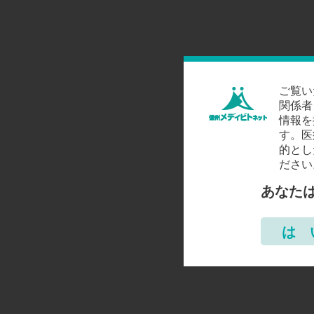
ご覧い
関係者
情報を
す。医
的とし
ださい
あなた
は 