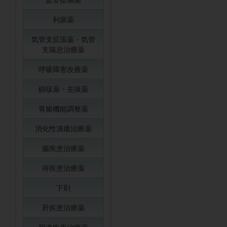
利尿薬
気管支拡張薬・気管
支喘息治療薬
呼吸障害改善薬
鎮咳薬・去痰薬
胃腸機能調整薬
消化性潰瘍治療薬
腸疾患治療薬
痔疾患治療薬
下剤
肝疾患治療薬