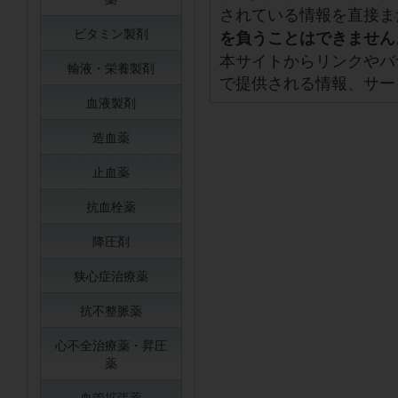
されている情報を直接ま
ビタミン製剤
を負うことはできません
本サイトからリンクやバ
輸液・栄養製剤
で提供される情報、サー
血液製剤
造血薬
止血薬
抗血栓薬
降圧剤
狭心症治療薬
抗不整脈薬
心不全治療薬・昇圧
薬
血管拡張薬