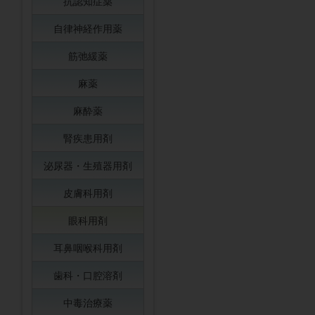
抗認知症薬
自律神経作用薬
筋弛緩薬
麻薬
麻酔薬
腎疾患用剤
泌尿器・生殖器用剤
皮膚科用剤
眼科用剤
耳鼻咽喉科用剤
歯科・口腔溶剤
中毒治療薬