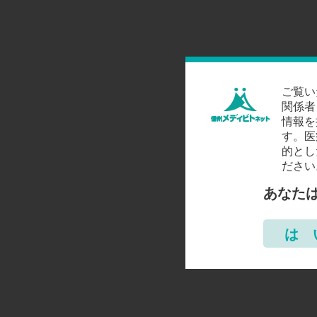
ご覧い
関係者
情報を
す。医
的とし
ださい
あなた
は 