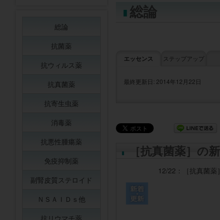
総論
総論
抗菌薬
エッセンス
ステップアップ
抗ウィルス薬
最終更新日: 2014年12月22日
抗真菌薬
抗寄生虫薬
消毒薬
抗悪性腫瘍薬
［抗真菌薬］の新
免疫抑制薬
12/22：
［抗真菌薬
副腎皮質ステロイド
ＮＳＡＩＤｓ他
抗リウマチ薬