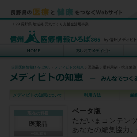
H29 長野県 地域発 元気づくり支援金活用事業
信州医療情報ひろば365
>
メディビトの知恵
>
医薬品
>
眼科用剤
>
抗真菌薬
メディビトの知恵
利用方法
編
について
ベータ版
現在の科目
ただいまコンテン
医薬品
あなたの編集協力、