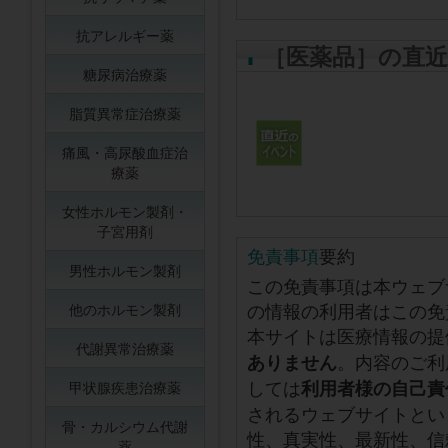
抗アレルギー薬
［医薬品］の直
糖尿病治療薬
脂質異常症治療薬
痛風・高尿酸血症治
療薬
女性ホルモン製剤・
子宮用剤
免責事項
要約
男性ホルモン製剤
この免責事項は本ウェブ
の情報の利用者はこの免
他のホルモン製剤
本サイトは医療情報の提
代謝異常治療薬
。内容のご利
ありません
しては
利用者様の自己責
甲状腺疾患治療薬
されるウェブサイトとい
骨・カルシウム代謝
性、真実性、最新性、信
薬