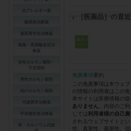
抗アレルギー薬
［医薬品］の直
糖尿病治療薬
脂質異常症治療薬
痛風・高尿酸血症治
療薬
女性ホルモン製剤・
子宮用剤
免責事項
要約
男性ホルモン製剤
この免責事項は本ウェブ
の情報の利用者はこの免
他のホルモン製剤
本サイトは医療情報の提
代謝異常治療薬
。内容のご利
ありません
しては
利用者様の自己責
甲状腺疾患治療薬
されるウェブサイトとい
骨・カルシウム代謝
性、真実性、最新性、信
薬