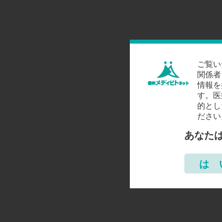
ご覧い
関係者
情報を
す。医
的とし
ださい
あなた
は 