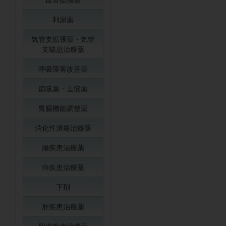
利尿薬
気管支拡張薬・気管
支喘息治療薬
呼吸障害改善薬
鎮咳薬・去痰薬
胃腸機能調整薬
消化性潰瘍治療薬
腸疾患治療薬
痔疾患治療薬
下剤
肝疾患治療薬