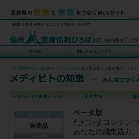
H29 長野県 地域発 元気づくり支援金活用事業
信州医療情報ひろば365
>
メディビトの知恵
>
医薬品
>
皮膚科用剤
>
非ステ
メディビトの知恵
利用方法
編
について
ベータ版
現在の科目
ただいまコンテン
医薬品
あなたの編集協力、