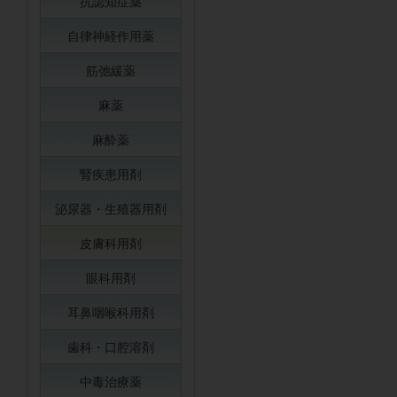
抗認知症薬
自律神経作用薬
筋弛緩薬
麻薬
麻酔薬
腎疾患用剤
泌尿器・生殖器用剤
皮膚科用剤
眼科用剤
耳鼻咽喉科用剤
歯科・口腔溶剤
中毒治療薬