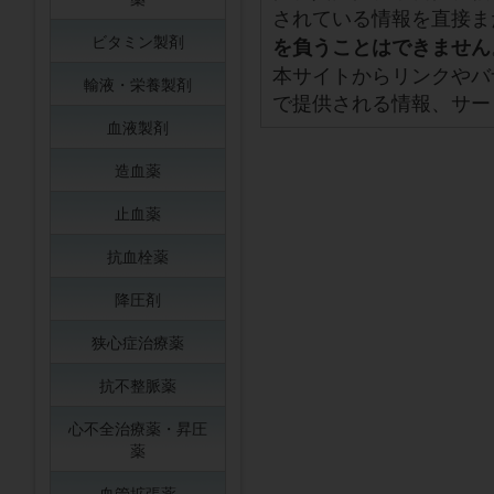
されている情報を直接ま
ビタミン製剤
を負うことはできません
本サイトからリンクやバ
輸液・栄養製剤
で提供される情報、サー
血液製剤
造血薬
止血薬
抗血栓薬
降圧剤
狭心症治療薬
抗不整脈薬
心不全治療薬・昇圧
薬
血管拡張薬