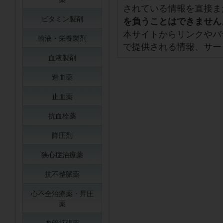
されている情報を直接ま
ビタミン製剤
を負うことはできません
本サイトからリンクやバ
輸液・栄養製剤
で提供される情報、サー
血液製剤
造血薬
止血薬
抗血栓薬
降圧剤
狭心症治療薬
抗不整脈薬
心不全治療薬・昇圧
薬
血管拡張薬