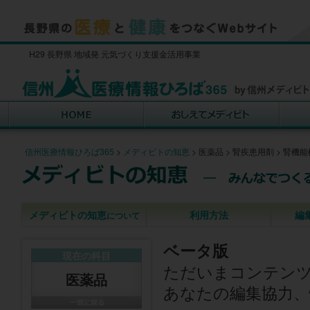
H29 長野県 地域発 元気づくり支援金活用事業
信州医療情報ひろば365
>
メディビトの知恵
>
医薬品
>
腎疾患用剤
>
腎機能
メディビトの知恵
利用方法
編
について
ベータ版
現在の科目
ただいまコンテン
医薬品
あなたの編集協力、