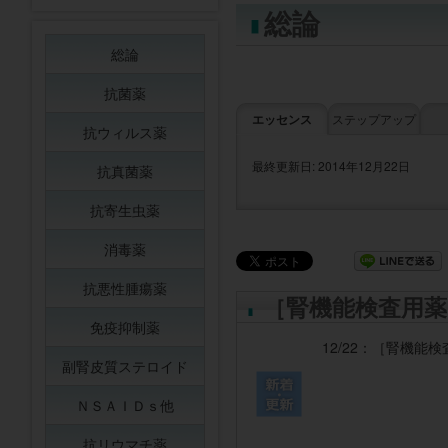
総論
総論
抗菌薬
エッセンス
ステップアップ
抗ウィルス薬
最終更新日: 2014年12月22日
抗真菌薬
抗寄生虫薬
消毒薬
抗悪性腫瘍薬
［腎機能検査用薬
免疫抑制薬
12/22：
［腎機能検
副腎皮質ステロイド
ＮＳＡＩＤｓ他
抗リウマチ薬