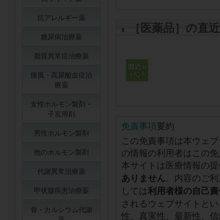
抗アレルギー薬
［医薬品］の直
糖尿病治療薬
脂質異常症治療薬
痛風・高尿酸血症治
療薬
女性ホルモン製剤・
子宮用剤
免責事項
要約
男性ホルモン製剤
この免責事項は本ウェブ
の情報の利用者はこの免
他のホルモン製剤
本サイトは医療情報の提
代謝異常治療薬
。内容のご利
ありません
しては
利用者様の自己責
甲状腺疾患治療薬
されるウェブサイトとい
骨・カルシウム代謝
性、真実性、最新性、信
薬