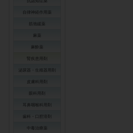
抗認知症薬
自律神経作用薬
筋弛緩薬
麻薬
麻酔薬
腎疾患用剤
泌尿器・生殖器用剤
皮膚科用剤
眼科用剤
耳鼻咽喉科用剤
歯科・口腔溶剤
中毒治療薬