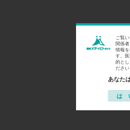
ご覧い
関係者
情報を
す。医
的とし
ださい
あなた
は 