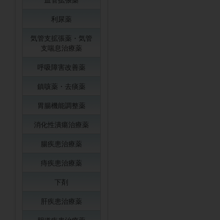
利尿薬
気管支拡張薬・気管
支喘息治療薬
呼吸障害改善薬
鎮咳薬・去痰薬
胃腸機能調整薬
消化性潰瘍治療薬
腸疾患治療薬
痔疾患治療薬
下剤
肝疾患治療薬