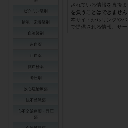
されている情報を直接ま
ビタミン製剤
を負うことはできません
本サイトからリンクやバ
輸液・栄養製剤
で提供される情報、サー
血液製剤
造血薬
止血薬
抗血栓薬
降圧剤
狭心症治療薬
抗不整脈薬
心不全治療薬・昇圧
薬
血管拡張薬