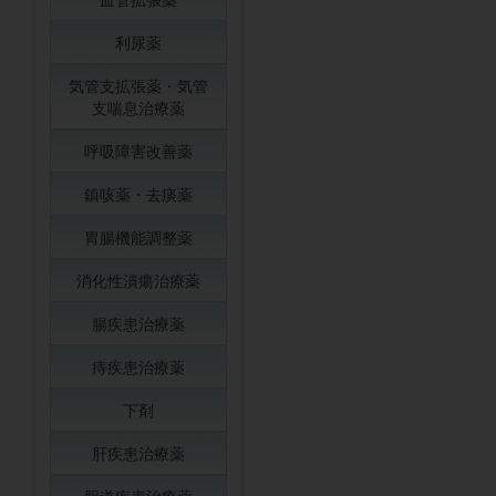
利尿薬
気管支拡張薬・気管
支喘息治療薬
呼吸障害改善薬
鎮咳薬・去痰薬
胃腸機能調整薬
消化性潰瘍治療薬
腸疾患治療薬
痔疾患治療薬
下剤
肝疾患治療薬