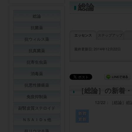
総論
総論
抗菌薬
エッセンス
ステップアップ
抗ウィルス薬
最終更新日: 2014年12月22日
抗真菌薬
抗寄生虫薬
消毒薬
抗悪性腫瘍薬
［総論］の新着・
免疫抑制薬
12/22：
［総論］
総
副腎皮質ステロイド
ＮＳＡＩＤｓ他
抗リウマチ薬