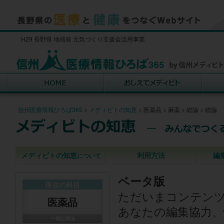
H29 長野県 地域発 元気づくり支援金活用事業
信州医療情報ひろば365
>
メディビトの知恵
>
医薬品
>
麻薬
>
総論
>
総論
メディビトの知恵
利用方法
編
について
ベータ版
現在の科目
ただいまコンテン
医薬品
あなたの編集協力、