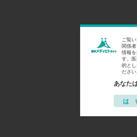
ご覧い
関係者
情報を
す。医
的とし
ださい
あなた
は 