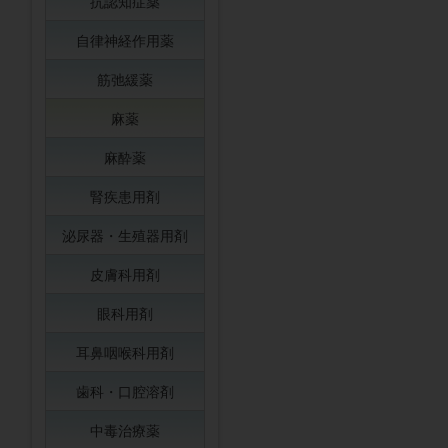
抗認知症薬
自律神経作用薬
筋弛緩薬
麻薬
麻酔薬
腎疾患用剤
泌尿器・生殖器用剤
皮膚科用剤
眼科用剤
耳鼻咽喉科用剤
歯科・口腔溶剤
中毒治療薬