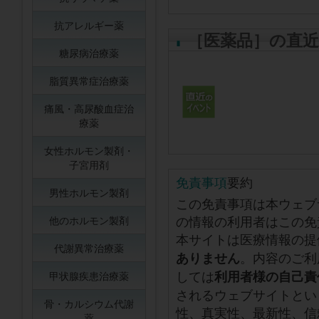
抗アレルギー薬
［医薬品］の直
糖尿病治療薬
脂質異常症治療薬
痛風・高尿酸血症治
療薬
女性ホルモン製剤・
子宮用剤
免責事項
要約
男性ホルモン製剤
この免責事項は本ウェブ
の情報の利用者はこの免
他のホルモン製剤
本サイトは医療情報の提
代謝異常治療薬
。内容のご利
ありません
しては
利用者様の自己責
甲状腺疾患治療薬
されるウェブサイトとい
骨・カルシウム代謝
性、真実性、最新性、信
薬