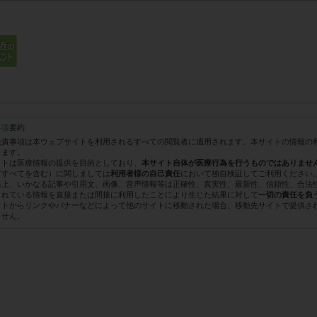
事項
要約
免責事項は本ウェブサイトを利用されるすべての閲覧者に適用されます。本サイトの情報の
します。
イトは医療情報の提供を目的としており、
本サイト自体が医療行為を行うものではありませ
どすべてを含む）に関しましては
において独自検証してご利用ください
利用者様の自己責任
格上、いかなる記事や引用文、画像、音声情報等は正確性、真実性、最新性、信頼性、合法
されている情報を直接または間接に利用したことにより生じた結果に対して
一切の責任を負
イトからリンクやバナーなどによって他のサイトに移動された場合、移動先サイトで提供さ
ません。