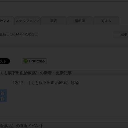
センス
ステップアップ
図表
情報源
Ｑ＆Ａ
更新日: 2014年12月22日
くも膜下出血治療薬］の新着・更新記事
12/22：
［くも膜下出血治療薬］
総論
医薬品］の直近イベント