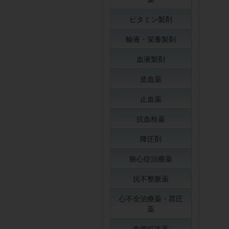
ビタミン製剤
輸液・栄養製剤
血液製剤
造血薬
止血薬
抗血栓薬
降圧剤
狭心症治療薬
抗不整脈薬
心不全治療薬・昇圧
薬
血管拡張薬