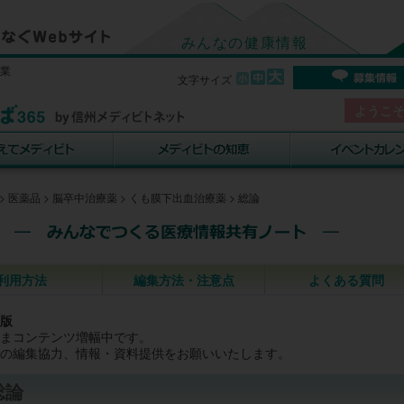
みんなの健康情報
事業
文字サイズ
ようこ
>
医薬品
>
脳卒中治療薬
>
くも膜下出血治療薬
>
総論
利用方法
編集方法・注意点
よくある質問
版
まコンテンツ増幅中です。
の編集協力、情報・資料提供をお願いいたします。
総論