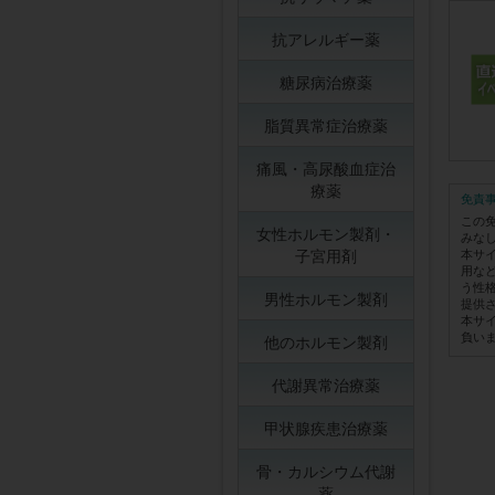
抗アレルギー薬
糖尿病治療薬
脂質異常症治療薬
痛風・高尿酸血症治
療薬
免責
この
女性ホルモン製剤・
みな
子宮用剤
本サ
用な
う性
男性ホルモン製剤
提供
本サ
負い
他のホルモン製剤
代謝異常治療薬
甲状腺疾患治療薬
骨・カルシウム代謝
薬