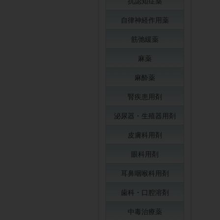
抗認知症薬
自律神経作用薬
筋弛緩薬
麻薬
麻酔薬
腎疾患用剤
泌尿器・生殖器用剤
皮膚科用剤
眼科用剤
耳鼻咽喉科用剤
歯科・口腔溶剤
中毒治療薬