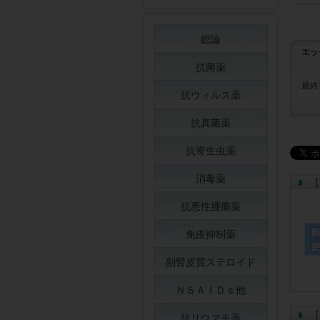
総論
エッ
抗菌薬
最終
抗ウィルス薬
抗真菌薬
抗寄生虫薬
消毒薬
［
抗悪性腫瘍薬
免疫抑制薬
副腎皮質ステロイド
ＮＳＡＩＤｓ他
［
抗リウマチ薬