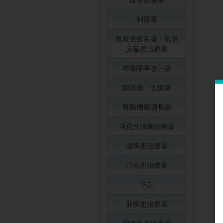
利尿薬
気管支拡張薬・気管
支喘息治療薬
呼吸障害改善薬
鎮咳薬・去痰薬
胃腸機能調整薬
消化性潰瘍治療薬
腸疾患治療薬
痔疾患治療薬
下剤
肝疾患治療薬