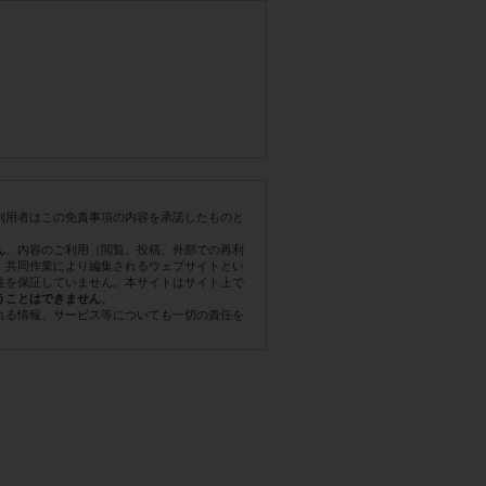
利用者はこの免責事項の内容を承諾したものと
。内容のご利用（閲覧、投稿、外部での再利
ん
。共同作業により編集されるウェブサイトとい
性を保証していません。本サイトはサイト上で
。
うことはできません
れる情報、サービス等についても一切の責任を