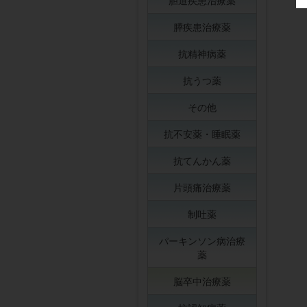
胆道疾患治療薬
膵疾患治療薬
抗精神病薬
抗うつ薬
その他
抗不安薬・睡眠薬
抗てんかん薬
片頭痛治療薬
制吐薬
パーキンソン病治療
薬
脳卒中治療薬