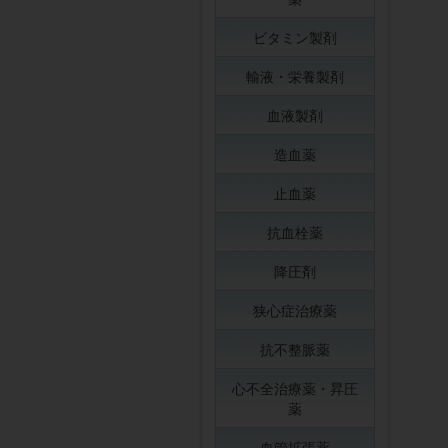
ビタミン製剤
輸液・栄養製剤
血液製剤
造血薬
止血薬
抗血栓薬
降圧剤
狭心症治療薬
抗不整脈薬
心不全治療薬・昇圧
薬
血管拡張薬