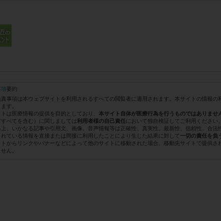
事項
要約
免責事項は本ウェブサイトを利用されるすべての閲覧者に適用されます。本サイトの情報の
します。
イトは医療情報の提供を目的としており、
本サイト自体が医療行為を行うものではありませ
どすべてを含む）に関しましては
において独自検証してご利用ください
利用者様の自己責任
格上、いかなる記事や引用文、画像、音声情報等は正確性、真実性、最新性、信頼性、合法
されている情報を直接または間接に利用したことにより生じた結果に対して
一切の責任を負
イトからリンクやバナーなどによって他のサイトに移動された場合、移動先サイトで提供さ
ません。