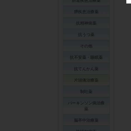
胆道疾患治療薬
膵疾患治療薬
抗精神病薬
抗うつ薬
その他
抗不安薬・睡眠薬
抗てんかん薬
片頭痛治療薬
制吐薬
パーキンソン病治療
薬
脳卒中治療薬