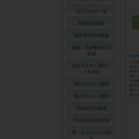
抗アレルギー薬
糖尿病治療薬
脂質異常症治療薬
痛風・高尿酸血症治
療薬
免責
この
女性ホルモン製剤・
みな
子宮用剤
本サ
用な
う性
男性ホルモン製剤
提供
本サ
負い
他のホルモン製剤
代謝異常治療薬
甲状腺疾患治療薬
骨・カルシウム代謝
薬