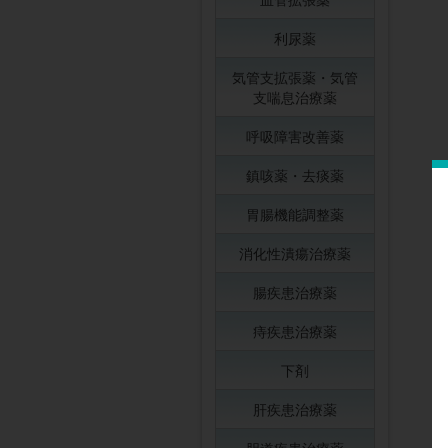
利尿薬
気管支拡張薬・気管
支喘息治療薬
呼吸障害改善薬
鎮咳薬・去痰薬
胃腸機能調整薬
消化性潰瘍治療薬
腸疾患治療薬
痔疾患治療薬
下剤
肝疾患治療薬