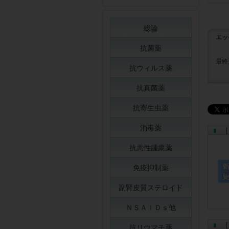
総論
エッ
抗菌薬
最終
抗ウィルス薬
抗真菌薬
抗寄生虫薬
消毒薬
［
抗悪性腫瘍薬
免疫抑制薬
副腎皮質ステロイド
ＮＳＡＩＤｓ他
［
抗リウマチ薬