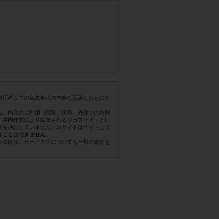
利用者はこの免責事項の内容を承諾したものと
。内容のご利用（閲覧、投稿、外部での再利
ん
。共同作業により編集されるウェブサイトとい
性を保証していません。本サイトはサイト上で
。
うことはできません
れる情報、サービス等についても一切の責任を