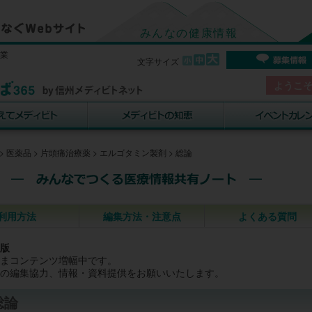
みんなの健康情報
事業
文字サイズ
ようこ
>
医薬品
>
片頭痛治療薬
>
エルゴタミン製剤
>
総論
利用方法
編集方法・注意点
よくある質問
版
まコンテンツ増幅中です。
の編集協力、情報・資料提供をお願いいたします。
総論