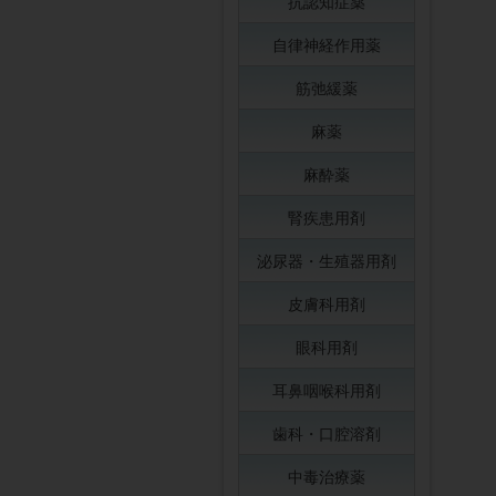
抗認知症薬
自律神経作用薬
筋弛緩薬
麻薬
麻酔薬
腎疾患用剤
泌尿器・生殖器用剤
皮膚科用剤
眼科用剤
耳鼻咽喉科用剤
歯科・口腔溶剤
中毒治療薬