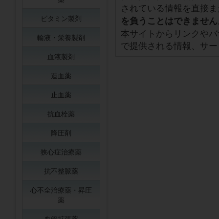
されている情報を直接ま
ビタミン製剤
を負うことはできません
本サイトからリンクやバ
輸液・栄養製剤
で提供される情報、サー
血液製剤
造血薬
止血薬
抗血栓薬
降圧剤
狭心症治療薬
抗不整脈薬
心不全治療薬・昇圧
薬
血管拡張薬