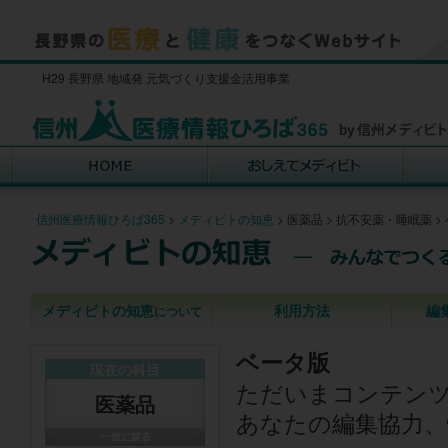
H29 長野県 地域発 元気づくり支援金活用事業
信州医療情報ひろば365
>
メディビトの知恵
>
医薬品
>
抗不安薬・睡眠薬
>
メディビトの知恵
利用方法
編
について
ベータ版
現在の科目
ただいまコンテン
医薬品
あなたの編集協力、