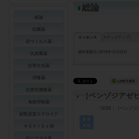
総論
総論
抗菌薬
エッセンス
ステップアップ
抗ウィルス薬
最終更新日: 2014年12月22日
抗真菌薬
抗寄生虫薬
消毒薬
抗悪性腫瘍薬
［ベンゾジアゼ
免疫抑制薬
12/22：
［ベンゾジ
副腎皮質ステロイド
ＮＳＡＩＤｓ他
抗リウマチ薬