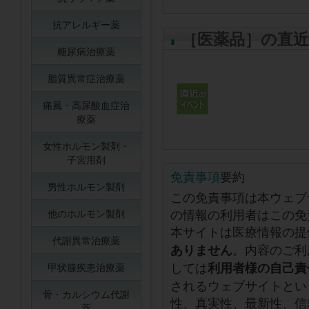
抗アレルギー薬
［医薬品］の直
糖尿病治療薬
脂質異常症治療薬
痛風・高尿酸血症治
療薬
女性ホルモン製剤・
子宮用剤
免責事項
要約
男性ホルモン製剤
この免責事項は本ウェブ
の情報の利用者はこの免
他のホルモン製剤
本サイトは医療情報の提
代謝異常治療薬
。内容のご利
ありません
しては
利用者様の自己責
甲状腺疾患治療薬
されるウェブサイトとい
骨・カルシウム代謝
性、真実性、最新性、信
薬