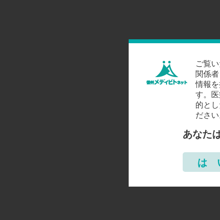
ご覧い
関係者
情報を
す。医
的とし
ださい
あなた
は 