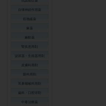
抗認知症薬
自律神経作用薬
筋弛緩薬
麻薬
麻酔薬
腎疾患用剤
泌尿器・生殖器用剤
皮膚科用剤
眼科用剤
耳鼻咽喉科用剤
歯科・口腔溶剤
中毒治療薬