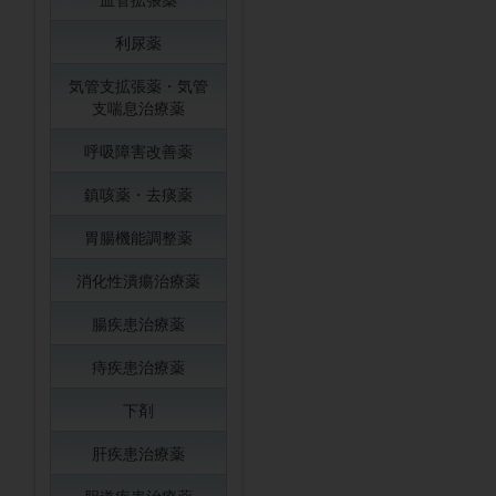
利尿薬
気管支拡張薬・気管
支喘息治療薬
呼吸障害改善薬
鎮咳薬・去痰薬
胃腸機能調整薬
消化性潰瘍治療薬
腸疾患治療薬
痔疾患治療薬
下剤
肝疾患治療薬