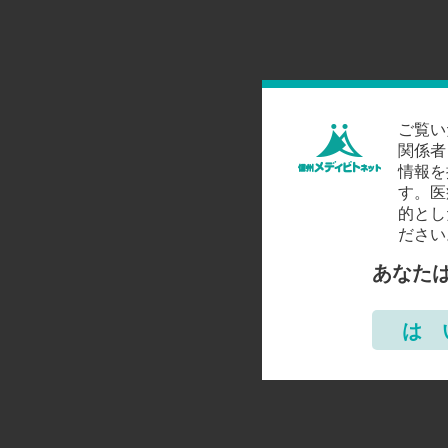
ご覧い
関係者
情報を
す。医
的とし
ださい
あなた
は 