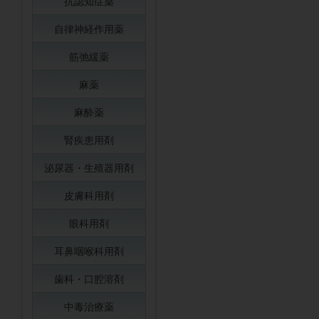
抗認知症薬
自律神経作用薬
筋弛緩薬
麻薬
麻酔薬
腎疾患用剤
泌尿器・生殖器用剤
皮膚科用剤
眼科用剤
耳鼻咽喉科用剤
歯科・口腔溶剤
中毒治療薬