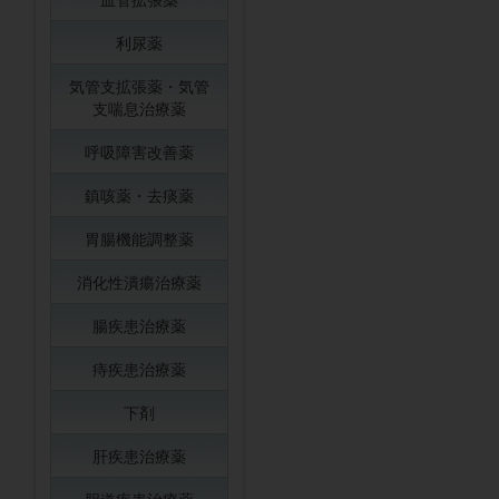
利尿薬
気管支拡張薬・気管
支喘息治療薬
呼吸障害改善薬
鎮咳薬・去痰薬
胃腸機能調整薬
消化性潰瘍治療薬
腸疾患治療薬
痔疾患治療薬
下剤
肝疾患治療薬