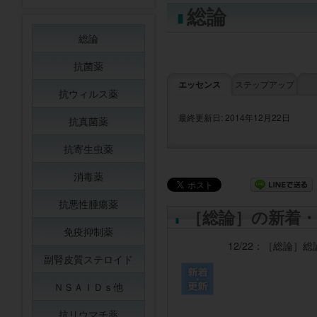
総論
総論
抗菌薬
エッセンス
ステップアップ
抗ウィルス薬
最終更新日: 2014年12月22日
抗真菌薬
抗寄生虫薬
消毒薬
抗悪性腫瘍薬
［総論］の新着・
免疫抑制薬
12/22：
［総論］
総
副腎皮質ステロイド
ＮＳＡＩＤｓ他
抗リウマチ薬