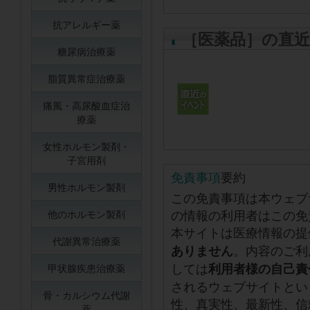
抗アレルギー薬
［医薬品］の直
糖尿病治療薬
脂質異常症治療薬
痛風・高尿酸血症治
療薬
女性ホルモン製剤・
子宮用剤
免責事項
要約
男性ホルモン製剤
この免責事項は本ウェブ
の情報の利用者はこの免
他のホルモン製剤
本サイトは医療情報の提
代謝異常治療薬
。内容のご利
ありません
しては
利用者様の自己責
甲状腺疾患治療薬
されるウェブサイトとい
骨・カルシウム代謝
性、真実性、最新性、信
薬