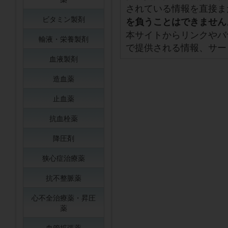
されている情報を直接ま
ビタミン製剤
を負うことはできません
本サイトからリンクやバ
輸液・栄養製剤
で提供される情報、サー
血液製剤
造血薬
止血薬
抗血栓薬
降圧剤
狭心症治療薬
抗不整脈薬
心不全治療薬・昇圧
薬
血管拡張薬