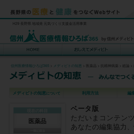
H29 長野県 地域発 元気づくり支援金活用事業
信州医療情報ひろば365
>
メディビトの知恵
>
医薬品
>
抗精神病薬
>
総論
>
メディビトの知恵
利用方法
編
について
ベータ版
現在の科目
ただいまコンテン
医薬品
あなたの編集協力、