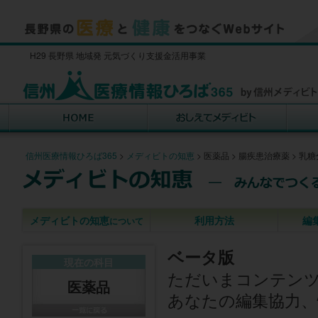
H29 長野県 地域発 元気づくり支援金活用事業
信州医療情報ひろば365
>
メディビトの知恵
>
医薬品
>
腸疾患治療薬
>
乳糖
メディビトの知恵
利用方法
編
について
ベータ版
現在の科目
ただいまコンテン
医薬品
あなたの編集協力、