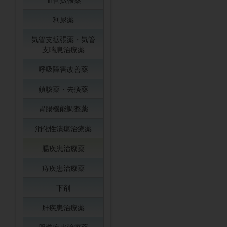
利尿薬
気管支拡張薬・気管
支喘息治療薬
呼吸障害改善薬
鎮咳薬・去痰薬
胃腸機能調整薬
消化性潰瘍治療薬
腸疾患治療薬
痔疾患治療薬
下剤
肝疾患治療薬