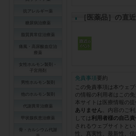
抗アレルギー薬
［医薬品］の直
糖尿病治療薬
脂質異常症治療薬
痛風・高尿酸血症治
療薬
女性ホルモン製剤・
子宮用剤
免責事項
要約
男性ホルモン製剤
この免責事項は本ウェブ
の情報の利用者はこの免
他のホルモン製剤
本サイトは医療情報の提
代謝異常治療薬
。内容のご利
ありません
しては
利用者様の自己責
甲状腺疾患治療薬
されるウェブサイトとい
骨・カルシウム代謝
性、真実性、最新性、信
薬