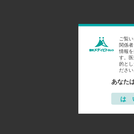
ご覧い
関係者
情報を
す。医
的とし
ださい
あなた
は 