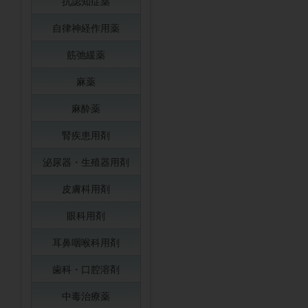
抗認知症薬
自律神経作用薬
筋弛緩薬
麻薬
麻酔薬
腎疾患用剤
泌尿器・生殖器用剤
皮膚科用剤
眼科用剤
耳鼻咽喉科用剤
歯科・口腔溶剤
中毒治療薬