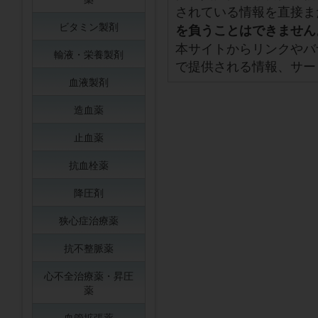
されている情報を直接ま
ビタミン製剤
を負うことはできません
本サイトからリンクやバ
輸液・栄養製剤
で提供される情報、サー
血液製剤
造血薬
止血薬
抗血栓薬
降圧剤
狭心症治療薬
抗不整脈薬
心不全治療薬・昇圧
薬
血管拡張薬