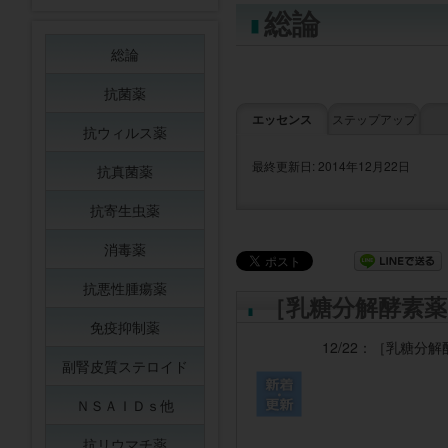
総論
総論
抗菌薬
エッセンス
ステップアップ
抗ウィルス薬
最終更新日: 2014年12月22日
抗真菌薬
抗寄生虫薬
消毒薬
抗悪性腫瘍薬
［乳糖分解酵素薬
免疫抑制薬
12/22：
［乳糖分解
副腎皮質ステロイド
ＮＳＡＩＤｓ他
抗リウマチ薬