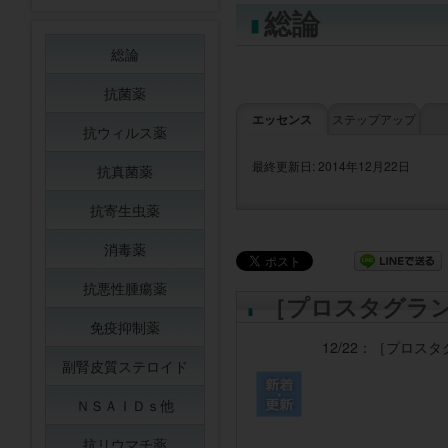
総論
総論
抗菌薬
エッセンス
ステップアップ
抗ウィルス薬
最終更新日: 2014年12月22日
抗真菌薬
抗寄生虫薬
消毒薬
抗悪性腫瘍薬
［プロスタグラ
免疫抑制薬
12/22：
［プロスタ
副腎皮質ステロイド
ＮＳＡＩＤｓ他
抗リウマチ薬