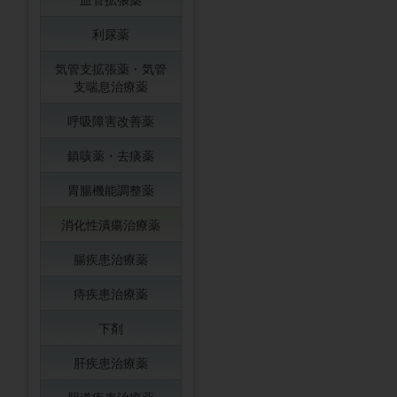
利尿薬
気管支拡張薬・気管
支喘息治療薬
呼吸障害改善薬
鎮咳薬・去痰薬
胃腸機能調整薬
消化性潰瘍治療薬
腸疾患治療薬
痔疾患治療薬
下剤
肝疾患治療薬