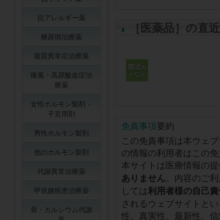
抗アレルギー薬
［医薬品］の直
糖尿病治療薬
脂質異常症治療薬
痛風・高尿酸血症治
療薬
女性ホルモン製剤・
子宮用剤
免責事項
要約
男性ホルモン製剤
この免責事項は本ウェブ
の情報の利用者はこの免
他のホルモン製剤
本サイトは医療情報の提
代謝異常治療薬
。内容のご利
ありません
しては
利用者様の自己責
甲状腺疾患治療薬
されるウェブサイトとい
骨・カルシウム代謝
性、真実性、最新性、信
薬