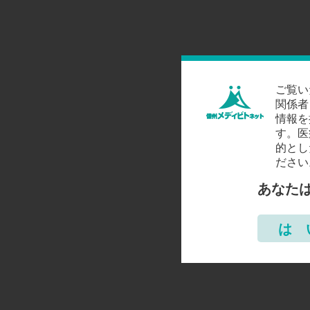
ご覧い
関係者
情報を
す。医
的とし
ださい
あなた
は 