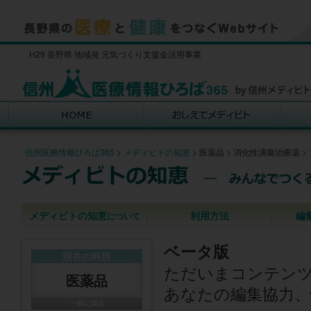
H29 長野県 地域発 元気づくり支援金活用事業
信州医療情報ひろば365
>
メディビトの知恵
>
医薬品
>
消化性潰瘍治療薬
>
メディビトの知恵
利用方法
編
について
ベータ版
現在の科目
ただいまコンテン
医薬品
あなたの編集協力、