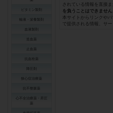
されている情報を直接ま
ビタミン製剤
を負うことはできません
本サイトからリンクやバ
輸液・栄養製剤
で提供される情報、サー
血液製剤
造血薬
止血薬
抗血栓薬
降圧剤
狭心症治療薬
抗不整脈薬
心不全治療薬・昇圧
薬
血管拡張薬