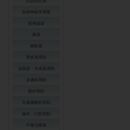
抗認知症薬
自律神経作用薬
筋弛緩薬
麻薬
麻酔薬
腎疾患用剤
泌尿器・生殖器用剤
皮膚科用剤
眼科用剤
耳鼻咽喉科用剤
歯科・口腔溶剤
中毒治療薬