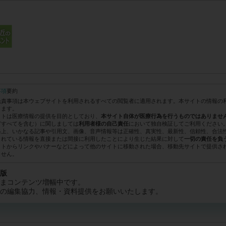
事項
要約
免責事項は本ウェブサイトを利用されるすべての閲覧者に適用されます。本サイトの情報の
します。
イトは医療情報の提供を目的としており、
本サイト自体が医療行為を行うものではありませ
どすべてを含む）に関しましては
において独自検証してご利用ください
利用者様の自己責任
格上、いかなる記事や引用文、画像、音声情報等は正確性、真実性、最新性、信頼性、合法
されている情報を直接または間接に利用したことにより生じた結果に対して
一切の責任を負
イトからリンクやバナーなどによって他のサイトに移動された場合、移動先サイトで提供さ
ません。
版
まコンテンツ増幅中です。
の編集協力、情報・資料提供をお願いいたします。