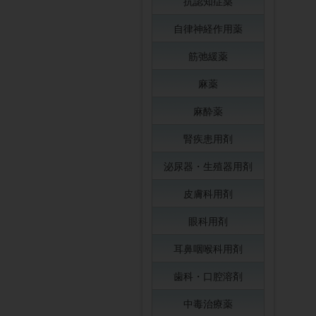
抗認知症薬
自律神経作用薬
筋弛緩薬
麻薬
麻酔薬
腎疾患用剤
泌尿器・生殖器用剤
皮膚科用剤
眼科用剤
耳鼻咽喉科用剤
歯科・口腔溶剤
中毒治療薬