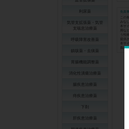
利尿薬
免責
この
みな
気管支拡張薬・気管
本サ
支喘息治療薬
用な
う性
呼吸障害改善薬
提供
本サ
負い
鎮咳薬・去痰薬
胃腸機能調整薬
消化性潰瘍治療薬
腸疾患治療薬
痔疾患治療薬
下剤
肝疾患治療薬