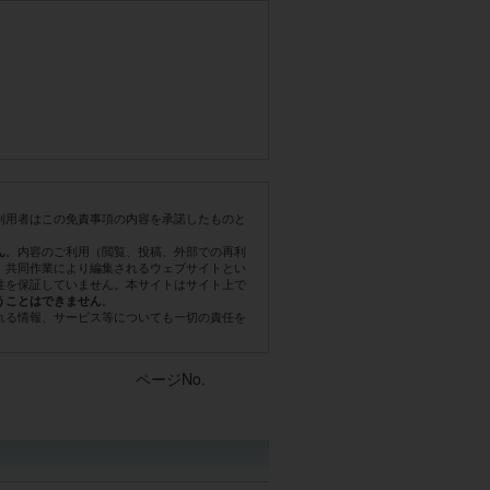
利用者はこの免責事項の内容を承諾したものと
。内容のご利用（閲覧、投稿、外部での再利
ん
。共同作業により編集されるウェブサイトとい
性を保証していません。本サイトはサイト上で
。
うことはできません
れる情報、サービス等についても一切の責任を
Post navigation
ページNo.