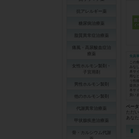
抗アレルギー薬
糖尿病治療薬
脂質異常症治療薬
痛風・高尿酸血症治
療薬
免責
この
女性ホルモン製剤・
みな
子宮用剤
本サ
用な
う性
男性ホルモン製剤
提供
本サ
負い
他のホルモン製剤
ベータ
代謝異常治療薬
ただい
あなた
甲状腺疾患治療薬
骨・カルシウム代謝
薬