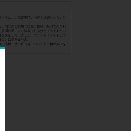
利用者はこの免責事項の内容を承諾したものと
。内容のご利用（閲覧、投稿、外部での再利
ん
。共同作業により編集されるウェブサイトとい
性を保証していません。本サイトはサイト上で
。
うことはできません
れる情報、サービス等についても一切の責任を