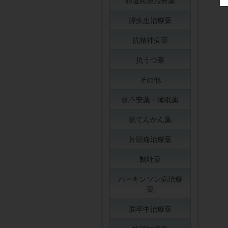
胆道疾患治療薬
膵疾患治療薬
抗精神病薬
抗うつ薬
その他
抗不安薬・睡眠薬
抗てんかん薬
片頭痛治療薬
制吐薬
パーキンソン病治療
薬
脳卒中治療薬