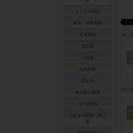
ビタミン製剤
輸液・栄養製剤
［
血液製剤
造血薬
止血薬
抗血栓薬
降圧剤
［
狭心症治療薬
抗不整脈薬
心不全治療薬・昇圧
薬
血管拡張薬