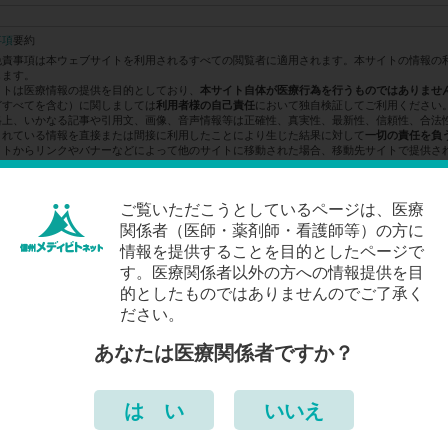
事項
要約
免責事項は本ウェブサイトを利用されるすべての閲覧者に適用されます。本サイトの情報の
します。
イトは医療情報の提供を目的としており、
本サイト自体が医療行為を行うものではありませ
どすべてを含む）に関しましては
において独自検証してご利用ください
利用者様の自己責任
格上、いかなる記事や引用文、画像、音声情報等は正確性、真実性、最新性、信頼性、合法
されている情報を直接または間接に利用したことにより生じた結果に対して
一切の責任を負
イトからリンクやバナーなどによって他のサイトに移動された場合、移動先サイトで提供さ
ません。
ご覧いただこうとしているページは、医療
関係者（医師・薬剤師・看護師等）の方に
情報を提供することを目的としたページで
す。医療関係者以外の方への情報提供を目
的としたものではありませんのでご了承く
ださい。
あなたは医療関係者ですか？
は い
いいえ