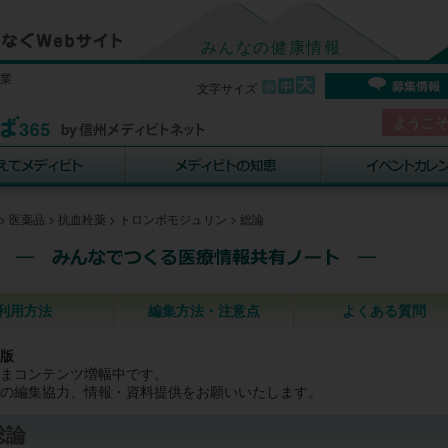
みんなの健康情報
事業
文字サイズ
ようこ
>
医薬品
>
抗血栓薬
>
トロンボモジュリン
>
総論
利用方法
編集方法・注意点
よくある質問
版
まコンテンツ増幅中です。
の編集協力、情報・資料提供をお願いいたします。
総論