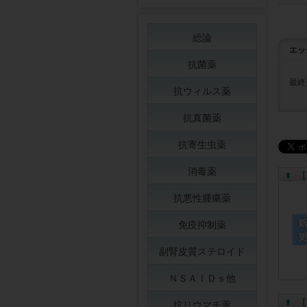
総論
エッ
抗菌薬
最終
抗ウィルス薬
抗真菌薬
抗寄生虫薬
消毒薬
［
抗悪性腫瘍薬
免疫抑制薬
副腎皮質ステロイド
ＮＳＡＩＤｓ他
［
抗リウマチ薬